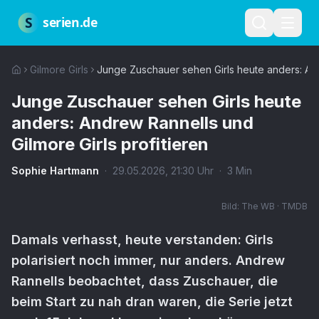
Zum Hauptinhalt springen
Über uns
Impressum
Datenschutz
Nutzungsbedingungen
Red
S
serien.de
Gilmore Girls
Junge Zuschauer sehen Girls heute anders: Andr
Junge Zuschauer sehen Girls heute
anders: Andrew Rannells und
Gilmore Girls profitieren
Sophie Hartmann
·
29.05.2026
,
21:30
Uhr
·
3
Min
Bild:
The WB · TMDB
Damals verhasst, heute verstanden: Girls
polarisiert noch immer, nur anders. Andrew
Rannells beobachtet, dass Zuschauer, die
beim Start zu nah dran waren, die Serie jetzt