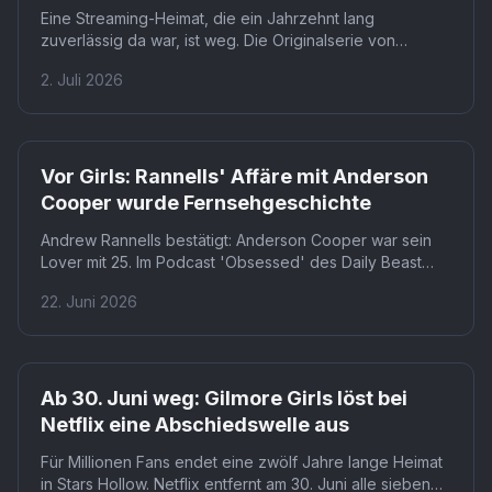
Eine Streaming-Heimat, die ein Jahrzehnt lang
zuverlässig da war, ist weg. Die Originalserie von
Gilmore Girls ist nach zwölf Jahren bei Netflix nun
2. Juli 2026
exklusiv bei Prime Video abrufbar. Das Revival bleibt,
wo es war, doch wer von vorne beginnen will, muss jetzt
woanders suchen.
Vor Girls: Rannells' Affäre mit Anderson
Cooper wurde Fernsehgeschichte
Andrew Rannells bestätigt: Anderson Cooper war sein
Lover mit 25. Im Podcast 'Obsessed' des Daily Beast
schilderte er die kurze Beziehung und wie Lena Dunham
22. Juni 2026
daraus die Figur Dill Harcourt formte. In Girls Staffel 5
scheitert Elijah genau an diesem älteren
Nachrichtenmoderator.
Ab 30. Juni weg: Gilmore Girls löst bei
Netflix eine Abschiedswelle aus
Für Millionen Fans endet eine zwölf Jahre lange Heimat
in Stars Hollow. Netflix entfernt am 30. Juni alle sieben