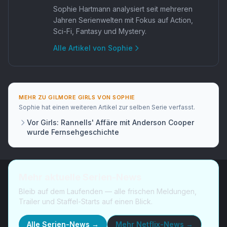
Sophie Hartmann analysiert seit mehreren
Jahren Serienwelten mit Fokus auf Action,
Sci-Fi, Fantasy und Mystery.
Alle Artikel von
Sophie
MEHR ZU
GILMORE GIRLS
VON
SOPHIE
Sophie
hat
einen weiteren Artikel
zur selben Serie verfasst.
Vor Girls: Rannells' Affäre mit Anderson Cooper
wurde Fernsehgeschichte
Mehr aktuelle Serien-News
Bleib auf dem Laufenden — alle frischen Meldungen,
Trailer und Staffel-Starts auf einen Blick.
Alle Serien-News →
Mehr
Netflix-News
→