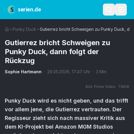
Zum Hauptinhalt springen
Über uns
Impressum
Datenschutz
Nutzungsbedingungen
Red
S
serien.de
Punky Duck
Gutierrez bricht Schweigen zu Punky Duck, dan
Gutierrez bricht Schweigen zu
Punky Duck, dann folgt der
Rückzug
Sophie Hartmann
·
29.05.2026
,
17:47
Uhr
·
3
Min
Bild:
Prime Video · TMDB
Punky Duck wird es nicht geben, und das trifft
vor allem jene, die Gutierrez vertrauten. Der
Regisseur zieht sich nach massiver Kritik aus
dem KI-Projekt bei Amazon MGM Studios