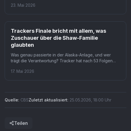
der dritten Tracker-Staffel, direkt nach dem Ende von
23. Mai 2026
The Boys. Fans erwartet nicht nur ein Wiedersehen,
sondern der Showdown einer Staffel voller
schmerzhafter Enthüllungen.
Trackers Finale bricht mit allem, was
Zuschauer über die Shaw-Familie
glaubten
Was genau passierte in der Alaska-Anlage, und wer
trägt die Verantwortung? Tracker hat nach 53 Folgen
das Netz aus Lügen um Ashton Shaw aufgedeckt, doch
17. Mai 2026
das Chrono Stasis Institute und seine Experimente
werfen neue Fragen auf. Für Zuschauer auf Disney+
bedeutet das: Die Geschichte der Shaw-Familie ist noch
längst nicht abgeschlossen.
Quelle:
CBS
Zuletzt aktualisiert:
25.05.2026
,
18:00
Uhr
Teilen