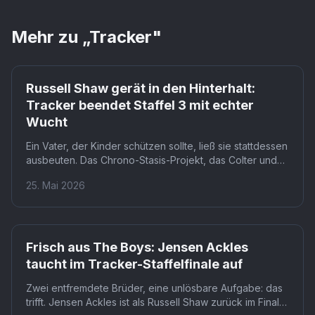
Mehr zu „
Tracker
"
Russell Shaw gerät in den Hinterhalt:
Tracker beendet Staffel 3 mit echter
Wucht
Ein Vater, der Kinder schützen sollte, ließ sie stattdessen
ausbeuten. Das Chrono-Stasis-Projekt, das Colter und
Russell im Staffel-3-Finale von Tracker aufdecken,
25. Mai 2026
experimentierte an begabten Kindern für militärische
Operationen. Dieses Erbe zwingt Colter (Justin Hartley),
seinen Frieden mit einem Mann zu machen, den er nie
wirklich kannte.
Frisch aus The Boys: Jensen Ackles
taucht im Tracker-Staffelfinale auf
Zwei entfremdete Brüder, eine unlösbare Aufgabe: das
trifft. Jensen Ackles ist als Russell Shaw zurück im Finale