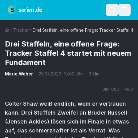
Zum Hauptinhalt springen
Über uns
Impressum
Datenschutz
Nutzungsbedingungen
Red
S
serien.de
Tracker
Drei Staffeln, eine offene Frage: Tracker Staffel 4
Drei Staffeln, eine offene Frage:
Tracker Staffel 4 startet mit neuem
Fundament
Marie Weber
·
25.05.2026
,
18:00
Uhr
·
3
Min
Bild:
CBS · TMDB
Colter Shaw weiß endlich, wem er vertrauen
kann. Drei Staffeln Zweifel an Bruder Russell
(Jensen Ackles) lösen sich im Finale in etwas
auf, das schmerzhafter ist als Verrat. Was