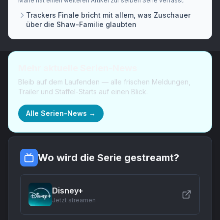
Marie
hat
einen weiteren Artikel
zur selben Serie verfasst.
Trackers Finale bricht mit allem, was Zuschauer
über die Shaw-Familie glaubten
Mehr aktuelle Serien-News
Bleib auf dem Laufenden — alle frischen Meldungen,
Trailer und Staffel-Starts auf einen Blick.
Alle Serien-News →
Wo wird die Serie gestreamt?
Disney+
Jetzt streamen