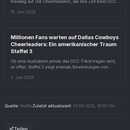
freiwillig auf. Die Cheerleaderin, die ihre Zeit beim DCC
als 'alles und mehr als erhofft' beschrieb, verzichtet aus
16. Juni 2026
eigener Entscheidung auf eine vierte Saison. Dass
jemand auf dem Höhepunkt der Begeisterung geht,
macht diesen Abschied so unerwartet.
Netflix
Millionen Fans warten auf Dallas Cowboys
Cheerleaders: Ein amerikanischer Traum
Staffel 3
Ob eine Australierin jemals das DCC-Trikot tragen wird,
ist offen. Staffel 3 zeigt erstmals Bewerbungen von
Frauen, die das Team ausschließlich durch Netflix
2. Juni 2026
entdeckt haben. Was das für die Identität der 'America's
Sweethearts' bedeutet, ist die eigentliche Frage dieser
Staffel.
Quelle:
Netflix
Zuletzt aktualisiert:
02.06.2026
,
18:02
Uhr
Teilen