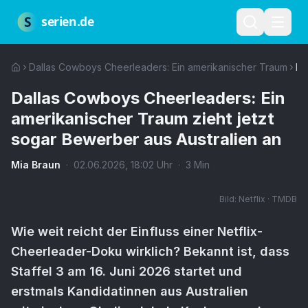
Zum Hauptinhalt springen
Über uns
Impressum
Datenschutz
Nutzungsbedingungen
Red
S
serien.de
Dallas Cowboys Cheerleaders: Ein amerikanischer Traum
Da
Dallas Cowboys Cheerleaders: Ein
amerikanischer Traum zieht jetzt
sogar Bewerber aus Australien an
Mia Braun
·
02.06.2026
,
18:02
Uhr
·
3
Min
Bild:
Netflix · TMDB
Wie weit reicht der Einfluss einer Netflix-
Cheerleader-Doku wirklich? Bekannt ist, dass
Staffel 3 am 16. Juni 2026 startet und
erstmals Kandidatinnen aus Australien