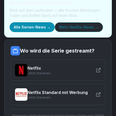
Mehr aktuelle Serien-News
Bleib auf dem Laufenden — alle frischen Meldungen,
Trailer und Staffel-Starts auf einen Blick.
Alle Serien-News →
Mehr
Netflix-News
→
Wo wird die Serie gestreamt?
Netflix
Jetzt streamen
Netflix Standard mit Werbung
Jetzt streamen
Streaming-Verfügbarkeit für Deutschland • Daten von TMDB