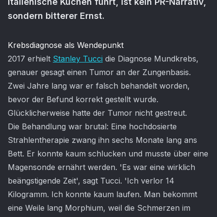
italienische Küchen führt, ist kein PR-Narrativ,
sondern bitterer Ernst.
Artikel-Inhalt
Krebsdiagnose als Wendepunkt
2017 erhielt
Stanley Tucci
die Diagnose Mundkrebs,
genauer gesagt einen Tumor an der Zungenbasis.
Zwei Jahre lang war er falsch behandelt worden,
bevor der Befund korrekt gestellt wurde.
Glücklicherweise hatte der Tumor nicht gestreut.
Die Behandlung war brutal: Eine hochdosierte
Strahlentherapie zwang ihn sechs Monate lang ans
Bett. Er konnte kaum schlucken und musste über eine
Magensonde ernährt werden. 'Es war eine wirklich
beängstigende Zeit', sagt Tucci. 'Ich verlor 14
Kilogramm. Ich konnte kaum laufen. Man bekommt
eine Weile lang Morphium, weil die Schmerzen im