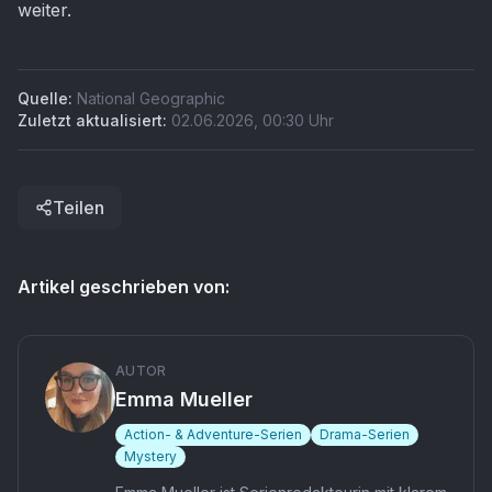
weiter.
Quelle:
National Geographic
Zuletzt aktualisiert:
02.06.2026
,
00:30
Uhr
Teilen
Artikel geschrieben von:
AUTOR
Emma Mueller
Action- & Adventure-Serien
Drama-Serien
Mystery