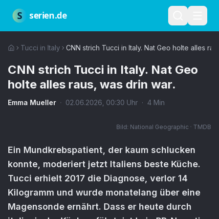
Zum Hauptinhalt springen
Über uns
Impressum
Datenschutz
Nutzungsbedingungen
Red
S
serien.de
Tucci in Italy
CNN strich Tucci in Italy. Nat Geo holte alles rau
CNN strich Tucci in Italy. Nat Geo
holte alles raus, was drin war.
Emma Mueller
·
02.06.2026
,
00:30
Uhr
·
4
Min
Bild:
National Geographic · TMDB
Ein Mundkrebspatient, der kaum schlucken
konnte, moderiert jetzt Italiens beste Küche.
Tucci erhielt 2017 die Diagnose, verlor 14
Kilogramm und wurde monatelang über eine
Magensonde ernährt. Dass er heute durch