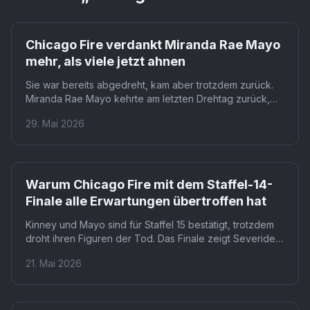
Chicago Fire verdankt Miranda Rae Mayo
mehr, als viele jetzt ahnen
Sie war bereits abgedreht, kam aber trotzdem zurück.
Miranda Rae Mayo kehrte am letzten Drehtag zurück,
nur um den finalen Feuerstunt zu sehen. Ihre Reaktion
29. Mai 2026
zeigt: Der Cliffhanger trifft selbst die Besetzung
unvorbereitet.
Warum Chicago Fire mit dem Staffel-14-
Finale alle Erwartungen übertroffen hat
Kinney und Mayo sind für Staffel 15 bestätigt, trotzdem
droht ihren Figuren der Tod. Das Finale zeigt Severide
außerhalb des Gebäudes, während Truck von einem
21. Mai 2026
Feuerball verschluckt wird. Wer von den
eingeschlossenen Charakteren überlebt, bleibt bis zum
Staffel-15-Auftakt offen.