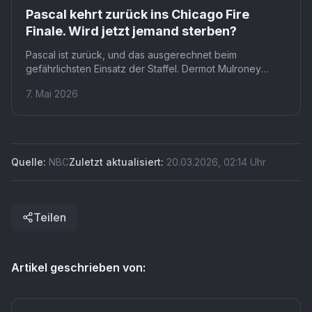
Pascal kehrt zurück ins Chicago Fire
Finale. Wird jetzt jemand sterben?
Pascal ist zurück, und das ausgerechnet beim
gefährlichsten Einsatz der Staffel. Dermot Mulroney
taucht im Finale gemeinsam mit Violet und Novak vor
7. Mai 2026
einem brennenden Gebäude auf, aus dem ein Mayday-
Ruf kommt. Dass sein Comeback mit einer Katastrophe
zusammenfällt, dürfte kein Zufall sein.
Quelle:
NBC
Zuletzt aktualisiert:
20.03.2026
,
02:14
Uhr
Teilen
Artikel geschrieben von: