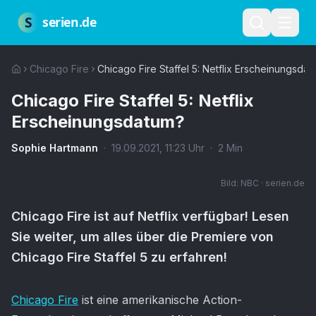
Zum Hauptinhalt springen
Über uns
Impressum
Datenschutz
Nutzungsbedingungen
Red
S
serien.de
Chicago Fire
Chicago Fire Staffel 5: Netflix Erscheinungsda
Chicago Fire Staffel 5: Netflix
Erscheinungsdatum?
Sophie Hartmann
·
19.09.2021
,
11:23
Uhr
·
2
Min
Bild:
NBC · serien.de
Chicago Fire ist auf Netflix verfügbar! Lesen
Sie weiter, um alles über die Premiere von
Chicago Fire Staffel 5 zu erfahren!
Artikel-Inhalt
Chicago Fire
ist eine amerikanische Action-