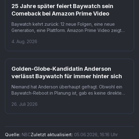
25 Jahre später feiert Baywatch sein
Comeback bei Amazon Prime Video
Baywatch kehrt zurück: 12 neue Folgen, eine neue
Generation, eine Plattform. Amazon Prime Video zeigt
das Reboot ab Januar in Deutschland, Österreich und
4. Aug. 2026
der Schweiz, mit Stephen Amell als Hobie Buchannon an
der Spitze. Wer die komplette Originalserie verpassen
will, bekommt auch die: alle elf Staffeln kommen mit.
Golden-Globe-Kandidatin Anderson
verlässt Baywatch für immer hinter sich
Niemand hat Anderson überhaupt gefragt. Obwohl ein
Baywatch-Reboot in Planung ist, gab es keine direkte
Anfrage an den größten Star der Originalserie. Für eine
26. Juli 2026
Figur, die das Bild der Serie weltweit prägte, ist das eine
bemerkenswerte Auslassung.
Quelle:
NBC
Zuletzt aktualisiert:
05.06.2026
,
16:16
Uhr