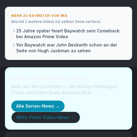
MEHR ZU
BAYWATCH
VON
MIA
Mia
hat
2 weitere Artikel
zur selben Serie verfasst.
25 Jahre später feiert Baywatch sein Comeback
bei Amazon Prime Video
Vor Baywatch war John Beckwith schon an der
Seite von Hugh Jackman zu sehen
Mehr aktuelle Serien-News
Bleib auf dem Laufenden — alle frischen Meldungen,
Trailer und Staffel-Starts auf einen Blick.
Alle Serien-News →
Mehr
Prime Video-News
→