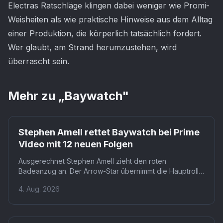
Electras Ratschläge klingen dabei weniger wie Promi-
Weisheiten als wie praktische Hinweise aus dem Alltag
einer Produktion, die körperlich tatsächlich fordert.
Wer glaubt, am Strand herumzustehen, wird
überrascht sein.
Mehr zu „
Baywatch
"
Stephen Amell rettet Baywatch bei Prime
Video mit 12 neuen Folgen
Ausgerechnet Stephen Amell zieht den roten
Badeanzug an. Der Arrow-Star übernimmt die Hauptrolle
im Baywatch-Reboot für Prime Video, Starttermin Januar
4. Aug. 2026
2027 in den USA. Dass ausgerechnet ein DC-
Superhelden-Darsteller Mitch Buchanon beerbt, hätte
kaum jemand vorhergesagt.