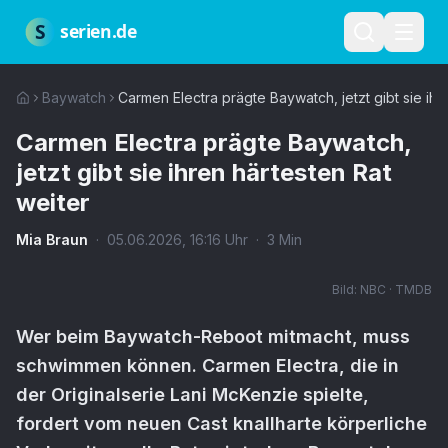
Zum Hauptinhalt springen
Über uns
Impressum
Datenschutz
Nutzungsbedingungen
Red
S
serien.de
Baywatch
Carmen Electra prägte Baywatch, jetzt gibt sie ihr
Carmen Electra prägte Baywatch,
jetzt gibt sie ihren härtesten Rat
weiter
Mia Braun
·
05.06.2026
,
16:16
Uhr
·
3
Min
Bild:
NBC · TMDB
Wer beim Baywatch-Reboot mitmacht, muss
schwimmen können. Carmen Electra, die in
der Originalserie Lani McKenzie spielte,
fordert vom neuen Cast knallharte körperliche