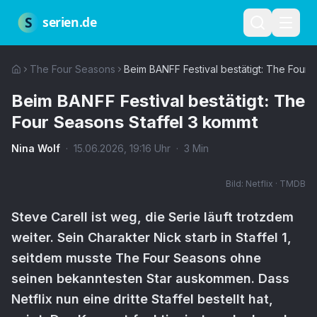
Zum Hauptinhalt springen
Über uns
Impressum
Datenschutz
Nutzungsbedingungen
Red
S
serien.de
The Four Seasons
Beim BANFF Festival bestätigt: The Four 
Beim BANFF Festival bestätigt: The
Four Seasons Staffel 3 kommt
Nina Wolf
·
15.06.2026
,
19:16
Uhr
·
3
Min
Bild:
Netflix · TMDB
Steve Carell ist weg, die Serie läuft trotzdem
weiter. Sein Charakter Nick starb in Staffel 1,
seitdem musste The Four Seasons ohne
seinen bekanntesten Star auskommen. Dass
Netflix nun eine dritte Staffel bestellt hat,