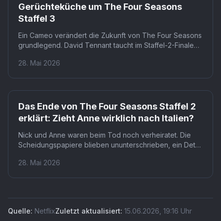
Gerüchteküche um The Four Seasons
Staffel 3
Ein Cameo verändert die Zukunft von The Four Seasons
grundlegend. David Tennant taucht im Staffel-2-Finale
als unbekannter Fremder auf, der Anne in Italien
28. Mai 2026
begegnet. Sein Auftritt heizt die Spekulationen über
eine dritte Staffel so stark an, dass Fans bereits über
seine mögliche Hauptrolle diskutieren.
Netflix
Das Ende von The Four Seasons Staffel 2
erklärt: Zieht Anne wirklich nach Italien?
Nick und Anne waren beim Tod noch verheiratet. Die
Scheidungspapiere blieben ununterschrieben, ein Detail
mit weitreichenden Folgen für Annes Zukunft. Damit
28. Mai 2026
kippt die gesamte Dynamik der Gruppe, die in Staffel 2
erstmals auch Nicks schwangere Freundin Ginny dabei
hat.
Quelle:
Netflix
Zuletzt aktualisiert:
15.06.2026
,
19:16
Uhr