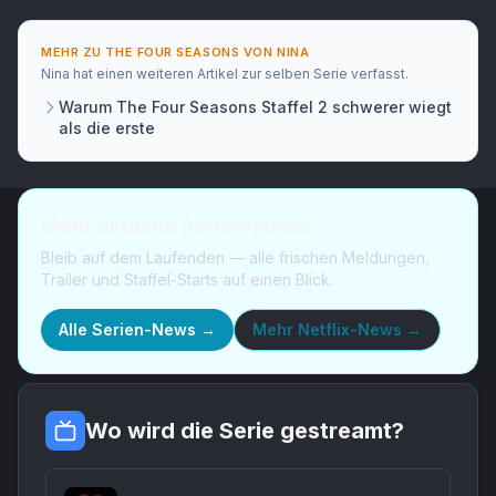
MEHR ZU
THE FOUR SEASONS
VON
NINA
Nina
hat
einen weiteren Artikel
zur selben Serie verfasst.
Warum The Four Seasons Staffel 2 schwerer wiegt
als die erste
Mehr aktuelle Serien-News
Bleib auf dem Laufenden — alle frischen Meldungen,
Trailer und Staffel-Starts auf einen Blick.
Alle Serien-News →
Mehr
Netflix-News
→
Wo wird die Serie gestreamt?