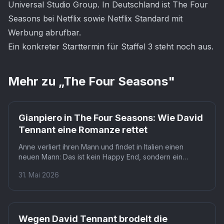
Universal Studio Group. In Deutschland ist The Four
Seasons bei Netflix sowie Netflix Standard mit
Werbung abrufbar.
Ein konkreter Starttermin für Staffel 3 steht noch aus.
Mehr zu „
The Four Seasons
"
Netflix
Gianpiero in The Four Seasons: Wie David
Tennant eine Romanze rettet
Anne verliert ihren Mann und findet in Italien einen
neuen Mann: Das ist kein Happy End, sondern ein
Versprechen. David Tennant drehte seine einzige
31. Mai 2026
Szene als Gianpiero an einem einzigen Tag für die
Netflix-Serie The Four Seasons. Was wie ein Gastauftritt
wirkt, könnte Staffel 3 komplett neu ausrichten.
Netflix
Wegen David Tennant brodelt die