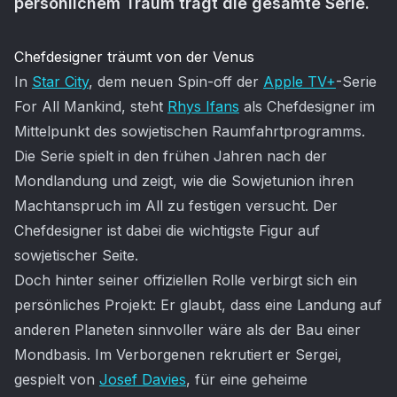
persönlichem Traum trägt die gesamte Serie.
Artikel-Inhalt
Chefdesigner träumt von der Venus
In
Star City
, dem neuen Spin-off der
Apple TV+
-Serie
For All Mankind, steht
Rhys Ifans
als Chefdesigner im
Mittelpunkt des sowjetischen Raumfahrtprogramms.
Die Serie spielt in den frühen Jahren nach der
Mondlandung und zeigt, wie die Sowjetunion ihren
Machtanspruch im All zu festigen versucht. Der
Chefdesigner ist dabei die wichtigste Figur auf
sowjetischer Seite.
Doch hinter seiner offiziellen Rolle verbirgt sich ein
persönliches Projekt: Er glaubt, dass eine Landung auf
anderen Planeten sinnvoller wäre als der Bau einer
Mondbasis. Im Verborgenen rekrutiert er Sergei,
gespielt von
Josef Davies
, für eine geheime