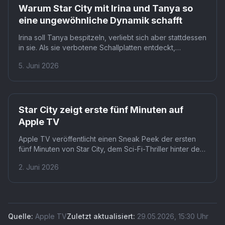
Warum Star City mit Irina und Tanya so
eine ungewöhnliche Dynamik schafft
Irina soll Tanya bespitzeln, verliebt sich aber stattdessen
in sie. Als sie verbotene Schallplatten entdeckt,
schweigt sie, obwohl ihr Job das Gegenteil verlangt.
5. Juni 2026
Diese Loyalität gegen den Staat macht Irina zur
gefährlichsten Figur der Serie.
Star City zeigt erste fünf Minuten auf
Apple TV
Apple TV veröffentlicht einen Sneak Peek der ersten
fünf Minuten von Star City, dem Sci-Fi-Thriller hinter dem
Eisernen Vorhang. Jetzt streambar.
2. Juni 2026
Quelle:
Apple TV
Zuletzt aktualisiert:
29.05.2026
,
15:30
Uhr