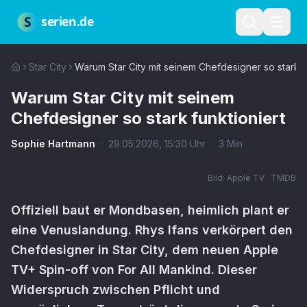
Zum Hauptinhalt springen
Über uns
Impressum
Datenschutz
Nutzungsbedingungen
Red
S
serien.de
Star City
Warum Star City mit seinem Chefdesigner so stark f
Warum Star City mit seinem
Chefdesigner so stark funktioniert
Sophie Hartmann
·
29.05.2026
,
15:30
Uhr
·
3
Min
Bild:
Apple TV · TMDB
Offiziell baut er Mondbasen, heimlich plant er
eine Venuslandung. Rhys Ifans verkörpert den
Chefdesigner in Star City, dem neuen Apple
TV+ Spin-off von For All Mankind. Dieser
Widerspruch zwischen Pflicht und