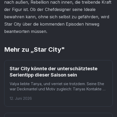
nach außen, Rebellion nach innen, die treibende Kraft
der Figur ist. Ob der Chefdesigner seine Ideale
bewahren kann, ohne sich selbst zu gefährden, wird
Star City über die kommenden Episoden hinweg
beantworten müssen.
Mehr zu „
Star City
"
Star City könnte der unterschätzteste
Serientipp dieser Saison sein
Valya liebte Tanya, und verriet sie trotzdem. Seine Ehe
war Deckmantel und Motiv zugleich: Tanyas Kontakte zu
Dissidenten machten ihn zur perfekten Zielperson für
12. Juni 2026
amerikanische Geheimdienste. Star City zeigt, wie nah
Verrat und Zuneigung beieinanderliegen können.