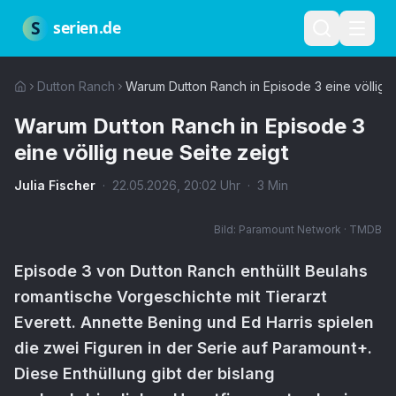
Zum Hauptinhalt springen
Über uns
Impressum
Datenschutz
Nutzungsbedingungen
Red
S
serien.de
Dutton Ranch
Warum Dutton Ranch in Episode 3 eine völlig n
Warum Dutton Ranch in Episode 3
eine völlig neue Seite zeigt
Julia Fischer
·
22.05.2026
,
20:02
Uhr
·
3
Min
Bild:
Paramount Network · TMDB
Episode 3 von Dutton Ranch enthüllt Beulahs
romantische Vorgeschichte mit Tierarzt
Everett. Annette Bening und Ed Harris spielen
die zwei Figuren in der Serie auf Paramount+.
Diese Enthüllung gibt der bislang