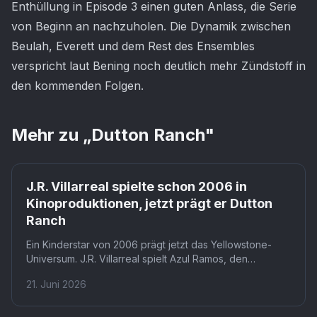
Enthüllung in Episode 3 einen guten Anlass, die Serie
von Beginn an nachzuholen. Die Dynamik zwischen
Beulah, Everett und dem Rest des Ensembles
verspricht laut Bening noch deutlich mehr Zündstoff in
den kommenden Folgen.
Mehr zu „
Dutton Ranch
"
J.R. Villarreal spielte schon 2006 in
Kinoproduktionen, jetzt prägt er Dutton
Ranch
Ein Kinderstar von 2006 prägt jetzt das Yellowstone-
Universum. J.R. Villarreal spielt Azul Ramos, den
Vorarbeiter auf Beth Duttons und Rip Wheelers Ranch
21. Juni 2026
bei Paramount+. Wer ihn als Javier aus 'Akeelah and the
Bee' kennt, erlebt hier eine völlig andere Karrierestufe.