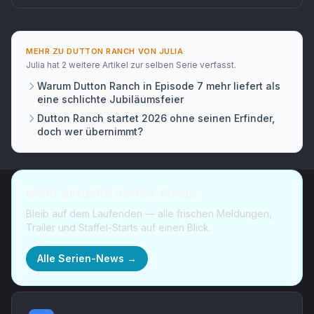
MEHR ZU
DUTTON RANCH
VON
JULIA
Julia
hat
2 weitere Artikel
zur selben Serie verfasst.
Warum Dutton Ranch in Episode 7 mehr liefert als
eine schlichte Jubiläumsfeier
Dutton Ranch startet 2026 ohne seinen Erfinder,
doch wer übernimmt?
Mehr aktuelle Serien-News
Bleib auf dem Laufenden — alle frischen Meldungen,
Trailer und Staffel-Starts auf einen Blick.
Alle Serien-News →