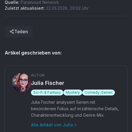
Quelle:
Paramount Network
Zuletzt aktualisiert:
22.05.2026
,
20:02
Uhr
Teilen
Artikel geschrieben von:
AUTOR
Julia Fischer
Sci-Fi & Fantasy
Mystery
Comedy-Serien
Julia Fischer analysiert Serien mit
besonderem Fokus auf erzählerische Details,
Charakterentwicklung und Genre-Mix.
Alle Artikel von
Julia