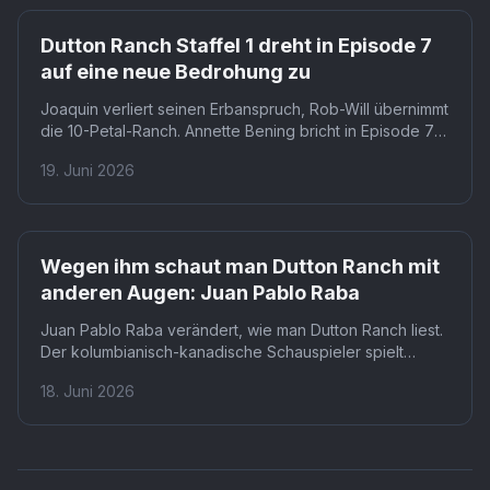
Dutton Ranch Staffel 1 dreht in Episode 7
auf eine neue Bedrohung zu
Joaquin verliert seinen Erbanspruch, Rob-Will übernimmt
die 10-Petal-Ranch. Annette Bening bricht in Episode 7
von Dutton Ranch Staffel 1 ihr jahrelanges Versprechen
19. Juni 2026
an Joaquin. Wer Mariano ist und warum Beulah ihn nie
vergessen konnte, ändert alles.
Wegen ihm schaut man Dutton Ranch mit
anderen Augen: Juan Pablo Raba
Juan Pablo Raba verändert, wie man Dutton Ranch liest.
Der kolumbianisch-kanadische Schauspieler spielt
Joaquin Jackson Reyes bei Paramount+, den nicht-
18. Juni 2026
leiblichen Sohn der mächtigsten Rancherfamilie der
Region. Wer seine Karriere kennt, versteht die Figur auf
einer anderen Ebene.