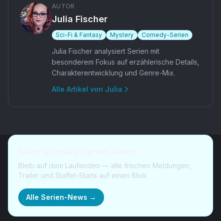
AUTOR
Julia Fischer
Sci-Fi & Fantasy
Mystery
Comedy-Serien
Julia Fischer analysiert Serien mit
besonderem Fokus auf erzählerische Details,
Charakterentwicklung und Genre-Mix.
Alle Artikel von
Julia
Mehr aktuelle Serien-News
Bleib auf dem Laufenden — alle frischen Meldungen,
Trailer und Staffel-Starts auf einen Blick.
Alle Serien-News →