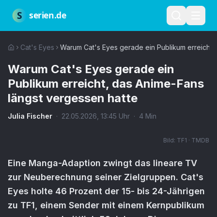
Zum Hauptinhalt springen
Über uns
Impressum
Datenschutz
Nutzungsbedingungen
Red
S
serien.de
Cat's Eyes
Warum Cat's Eyes gerade ein Publikum erreicht,
Warum Cat's Eyes gerade ein
Publikum erreicht, das Anime-Fans
längst vergessen hatte
Julia Fischer
·
22.05.2026
,
13:45
Uhr
·
4
Min
Bild:
TF1 · TMDB
Eine Manga-Adaption zwingt das lineare TV
zur Neuberechnung seiner Zielgruppen. Cat's
Eyes holte 46 Prozent der 15- bis 24-Jährigen
zu TF1, einem Sender mit einem Kernpublikum