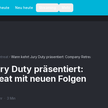
aktionelle Richtlinien
Autoren
 heute
Neu heute
Streaming
Mehr
treat
Wann kehrt Jury Duty präsentiert: Company Retreat mit neue
ry Duty präsentiert:
at mit neuen Folgen
hr
·
3
Min