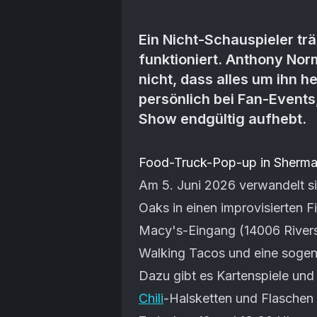
Ein Nicht-Schauspieler tr
funktioniert. Anthony No
nicht, dass alles um ihn h
persönlich bei Fan-Events
Show endgültig aufhebt.
Artikel-Inhalt
Food-Truck-Pop-up in Sherm
Am 5. Juni 2026 verwandelt s
Oaks in einen improvisierten F
Macy's-Eingang (14006 Rivers
Walking Tacos und eine sogena
Dazu gibt es Kartenspiele un
Chili
-Halsketten und Flaschen 