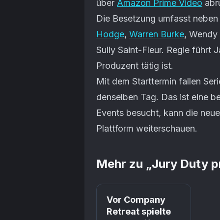
über
Amazon Prime Video
abr
Die Besetzung umfasst nebe
Hodge
,
Warren Burke
, Wendy
Sully Saint-Fleur. Regie führt
Produzent tätig ist.
Mit dem Starttermin fallen Se
denselben Tag. Das ist eine b
Events besucht, kann die neue
Plattform weiterschauen.
Mehr zu „
Jury Duty p
Prime
Vor Company
Retreat spielte