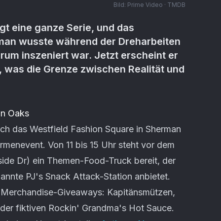
Bild:
Prime Video · TMDB
ägt eine ganze Serie, und das
rman wusste während der Dreharbeiten
erum inszeniert war. Jetzt erscheint er
, was die Grenze zwischen Realität und
an Oaks
ich das Westfield Fashion Square in Sherman
irmenevent. Von 11 bis 15 Uhr steht vor dem
ide Dr) ein Themen-Food-Truck bereit, der
nnte PJ's Snack Attack-Station anbietet.
d Merchandise-Giveaways: Kapitänsmützen,
der fiktiven Rockin' Grandma's Hot Sauce.