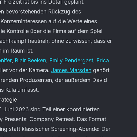
Freizeit ist bis ins Detail geplant.
den bevorstehenden Rückzug des
 Konzerninteressen auf die Werte eines
e Kontrolle über die Firma auf dem Spiel
Machtkampf hautnah, ohne zu wissen, dass er
n im Raum ist.
nifer
,
Blair Beeken
,
Emily Pendergast
,
Erica
ller vor der Kamera.
James Marsden
gehört
ührenden Produzenten, der außerdem David
s Kula umfasst.
rategie
Juni 2026 sind Teil einer koordinierten
 Presents: Company Retreat. Das Format
ing statt klassischer Screening-Abende: Der