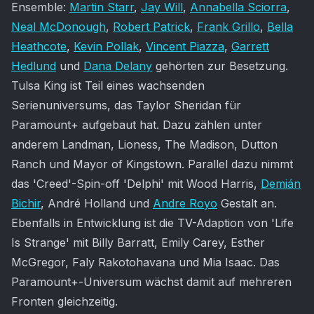
Ensemble:
Martin Starr
,
Jay Will
,
Annabella Sciorra
,
Neal McDonough
,
Robert Patrick
,
Frank Grillo
,
Bella
Heathcote
,
Kevin Pollak
,
Vincent Piazza
,
Garrett
Hedlund
und
Dana Delany
gehörten zur Besetzung.
Tulsa King ist Teil eines wachsenden
Serienuniversums, das Taylor Sheridan für
Paramount+ aufgebaut hat. Dazu zählen unter
anderem Landman, Lioness, The Madison, Dutton
Ranch und Mayor of Kingstown. Parallel dazu nimmt
das 'Creed'-Spin-off 'Delphi' mit Wood Harris,
Demián
Bichir
, André Holland und
Andre Royo
Gestalt an.
Ebenfalls in Entwicklung ist die TV-Adaption von 'Life
Is Strange' mit Billy Barratt, Emily Carey, Esther
McGregor, Faly Rakotohavana und Mia Isaac. Das
Paramount+-Universum wächst damit auf mehreren
Fronten gleichzeitig.