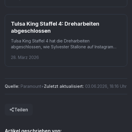
Paramount+-Serie verkündete, dass Staffel 4 derzeit
geschnitten wird und schon bald verfügbar sein soll.
Damit dürfen sich Fans noch in diesem Jahr auf neue
Paramount+
Folgen freuen.
Tulsa King Staffel 4: Dreharbeiten
abgeschlossen
Tulsa King Staffel 4 hat die Dreharbeiten
abgeschlossen, wie Sylvester Stallone auf Instagram
bestätigte. Die Fans können sich auf eine
28. März 2026
Veröffentlichung im Jahr 2026 freuen und dürfen
gespannt auf die beste Staffel bisher sein.
Quelle:
Paramount+
Zuletzt aktualisiert:
03.06.2026
,
18:16
Uhr
Teilen
Artikel geschrieben von: