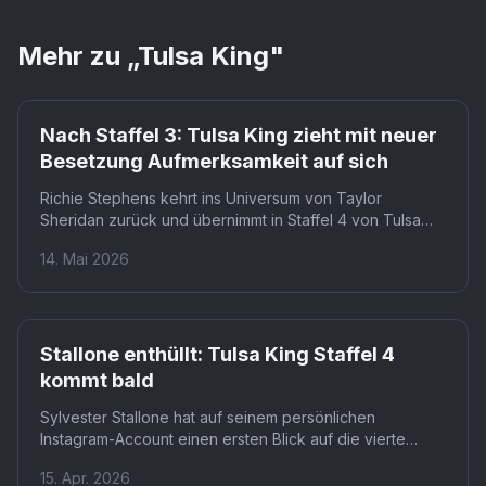
Mehr zu „
Tulsa King
"
Paramount+
Nach Staffel 3: Tulsa King zieht mit neuer
Besetzung Aufmerksamkeit auf sich
Richie Stephens kehrt ins Universum von Taylor
Sheridan zurück und übernimmt in Staffel 4 von Tulsa
King die Rolle des English Dan, einem rivalisierenden
14. Mai 2026
Lieferanten und Verbrecherboss. Die Paramount+-Serie
mit Sylvester Stallone in der Hauptrolle ist in Deutschland
über Paramount+, Prime Video sowie den Paramount+
Amazon Channel und den Paramount+ Apple TV
Paramount+
Channel verfügbar. Mit English Dan bekommt Stallones
Stallone enthüllt: Tulsa King Staffel 4
Figur Dwight Manfredi einen neuen gefährlichen
kommt bald
Gegenspieler, der die kriminelle Machtstruktur in Tulsa
weiter erschüttern dürfte.
Sylvester Stallone hat auf seinem persönlichen
Instagram-Account einen ersten Blick auf die vierte
Staffel von Tulsa King gewährt und die Fans mit einer
15. Apr. 2026
erfreulichen Nachricht überrascht. Der Star der