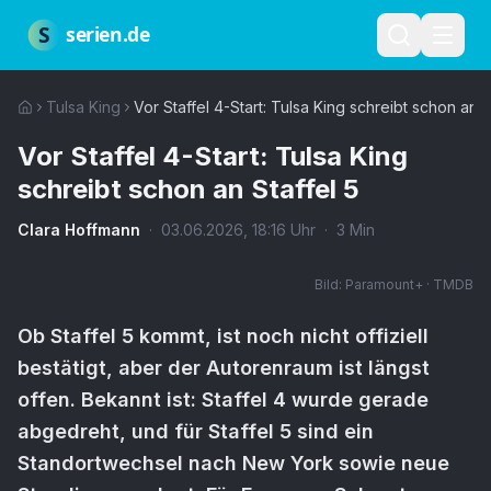
Zum Hauptinhalt springen
Über uns
Impressum
Datenschutz
Nutzungsbedingungen
Red
S
serien.de
Tulsa King
Vor Staffel 4-Start: Tulsa King schreibt schon an S
Vor Staffel 4-Start: Tulsa King
schreibt schon an Staffel 5
Clara Hoffmann
·
03.06.2026
,
18:16
Uhr
·
3
Min
Bild:
Paramount+ · TMDB
Ob Staffel 5 kommt, ist noch nicht offiziell
bestätigt, aber der Autorenraum ist längst
offen. Bekannt ist: Staffel 4 wurde gerade
abgedreht, und für Staffel 5 sind ein
Standortwechsel nach New York sowie neue