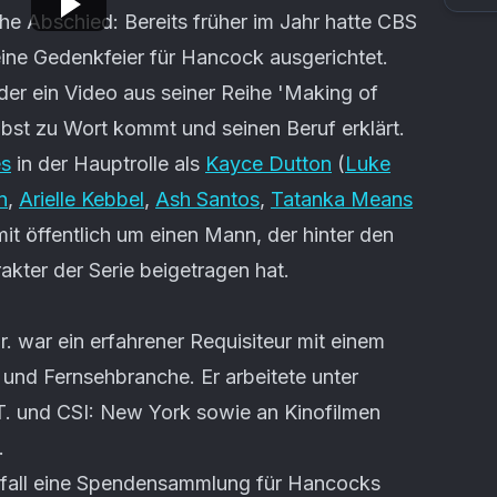
iche Abschied: Bereits früher im Jahr hatte CBS
ine Gedenkfeier für Hancock ausgerichtet.
der ein Video aus seiner Reihe 'Making of
bst zu Wort kommt und seinen Beruf erklärt.
es
in der Hauptrolle als
Kayce Dutton
(
Luke
n
,
Arielle Kebbel
,
Ash Santos
,
Tatanka Means
it öffentlich um einen Mann, der hinter den
kter der Serie beigetragen hat.
. war ein erfahrener Requisiteur mit einem
 und Fernsehbranche. Er arbeitete unter
T. und CSI: New York sowie an Kinofilmen
.
Unfall eine Spendensammlung für Hancocks