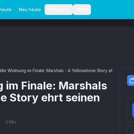
aktionelle Richtlinien
Autoren
 heute
Neu heute
Streaming
Mehr
tille Widmung im Finale: Marshals - A Yellowstone Story ehrt seinen 
 im Finale: Marshals
e Story ehrt seinen
·
3
Min