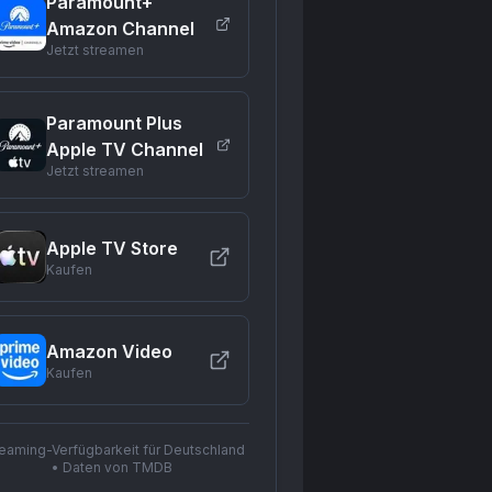
Paramount+
Amazon Channel
Jetzt streamen
Paramount Plus
Apple TV Channel
Jetzt streamen
Apple TV Store
Kaufen
Amazon Video
Kaufen
reaming-Verfügbarkeit für Deutschland
• Daten von TMDB