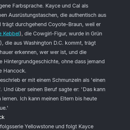
eigene Farbsprache. Kayce und Cal als
n Ausrüstungstaschen, die authentisch aus
l trägt durchgehend Coyote-Braun, weil er
le Kebbel
), die Cowgirl-Figur, wurde in Grün
), die aus Washington D.C. kommt, trägt
auer erkennen, wer wer ist, und die
ne Hintergrundgeschichte, ohne dass jemand
te Hancock.
beschrieb er mit einem Schmunzeln als 'einen
'. Und über seinen Beruf sagte er: 'Das kann
 lernen. Ich kann meinen Eltern bis heute
ue.'
ck
rfolgsserie Yellowstone und folgt Kayce