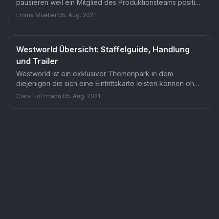
pausieren weil ein Mitglied des Produktionsteams positiv
auf COVID-19 getestet wurde.
Emma Mueller
·
05. Aug. 2021
Westworld Übersicht: Staffelguide, Handlung
und Trailer
Westworld ist ein exklusiver Themenpark in dem
diejenigen die sich eine Eintrittskarte leisten können ohne
Grenzen leben können.
Clara Hoffmann
·
05. Aug. 2021
Serie
Westworld
— TMDB-Referenz
tv
/
63247