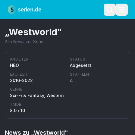
Zum Hauptinhalt springen
Über uns
Impressum
Datenschutz
Nutzungsbedingungen
Red
S
serien.de
„
Westworld
"
Alle News zur Serie
ANBIETER
STATUS
HBO
Abgesetzt
LAUFZEIT
STAFFELN
2016–2022
4
GENRE
Sci-Fi & Fantasy, Western
TMDB
8.0
/ 10
News zu „
Westworld
"