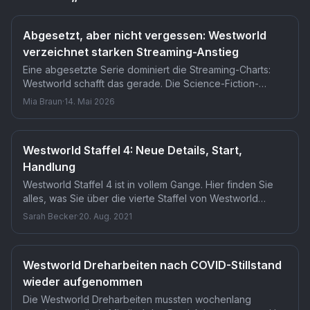
Abgesetzt, aber nicht vergessen: Westworld
verzeichnet starken Streaming-Anstieg
Eine abgesetzte Serie dominiert die Streaming-Charts:
Westworld schafft das gerade. Die Science-Fiction-
Western-Serie von Jonathan Nolan und Lisa Joy taucht
Mia Braun
·
14. Mai 2026
laut FlixPatrol bei iTunes unter den meistgestreamten
Titeln auf. Das passiert ohne neue Inhalte, nur auf Basis
eines vagen Fortsetzungswunsches des Showrunners.
Westworld Staffel 4: Neue Details, Start,
Handlung
Westworld Staffel 4 ist in vollem Gange. Hier finden Sie
alles, was Sie über die vierte Staffel von Westworld
wissen müssen.
Sarah Becker
·
20. Aug. 2021
Westworld Dreharbeiten nach COVID-Stillstand
wieder aufgenommen
Die Westworld Dreharbeiten mussten wochenlang