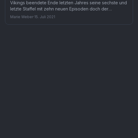
Vikings beendete Ende letzten Jahres seine sechste und
letzte Staffel mit zehn neuen Episoden doch der
Abschluss der Serie konnte die diesjährigen Emmy-
Marie Weber
·
15. Juli 2021
Wähler nicht überzeugen.
Serie
Vikings
— TMDB-Referenz
tv
/
44217