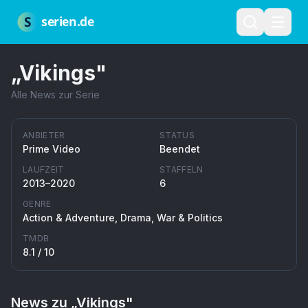
Zum Hauptinhalt springen
Über uns
Impressum
Datenschutz
Nutzungsbedingungen
Red
S
serien.de
„
Vikings
"
Alle News zur Serie
ANBIETER
STATUS
Prime Video
Beendet
LAUFZEIT
STAFFELN
2013–2020
6
GENRE
Action & Adventure, Drama, War & Politics
TMDB
8.1
/ 10
News zu „
Vikings
"