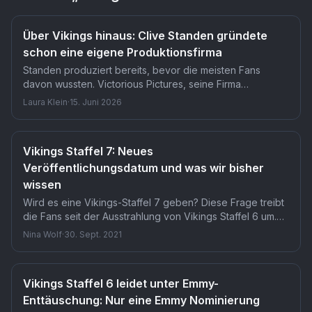
Über Vikings hinaus: Clive Standen gründete
schon eine eigene Produktionsfirma
Standen produziert bereits, bevor die meisten Fans
davon wussten. Victorious Pictures, seine Firma
gemeinsam mit Scheich Nasser bin Hamad Al Khalifa, hat
Laura Klein
·
15. Juni 2026
mehrere Projekte in Entwicklung. Dass ein ehemaliger
Vikings-Darsteller so tief ins Produzieren eingestiegen
ist, kommt für viele unerwartet.
Vikings Staffel 7: Neues
Veröffentlichungsdatum und was wir bisher
wissen
Wird es eine Vikings-Staffel 7 geben? Diese Frage treibt
die Fans seit der Ausstrahlung von Vikings Staffel 6 um.
Lies diesen Artikel, um es herauszufinden.
Nina Wolf
·
30. Sept. 2021
Vikings Staffel 6 leidet unter Emmy-
Enttäuschung: Nur eine Emmy Nominierung