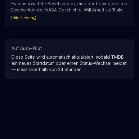
Zwei unerwartete Besetzungen, eine der bewegendsten
Geschichten der NASA-Geschichte. Will Arnett stößt als
George Abbey zu Kristen Stewart, die in ihrer ersten
Artikel lesen
Serienrolle Sally Ride verkörpert. Wer die Challenger-
Katastrophe kennt, weiß: diese Serie wird nicht leicht zu
schauen sein.
Auf Auto-Pilot
Diese Seite wird automatisch aktualisiert, sobald TMDB
ein neues Startdatum oder einen Status-Wechsel meldet
— meist innerhalb von 24 Stunden.