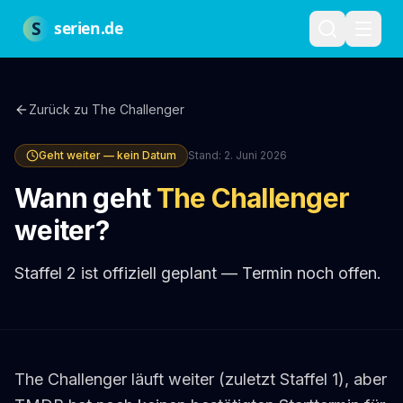
Zum Hauptinhalt springen
Über uns
Impressum
Datenschutz
Nutzungsbedingungen
Red
S
serien.de
Zurück zu
The Challenger
Geht weiter — kein Datum
Stand:
2. Juni 2026
Wann geht
The Challenger
weiter?
Staffel 2 ist offiziell geplant — Termin noch offen.
The Challenger läuft weiter (zuletzt Staffel 1), aber