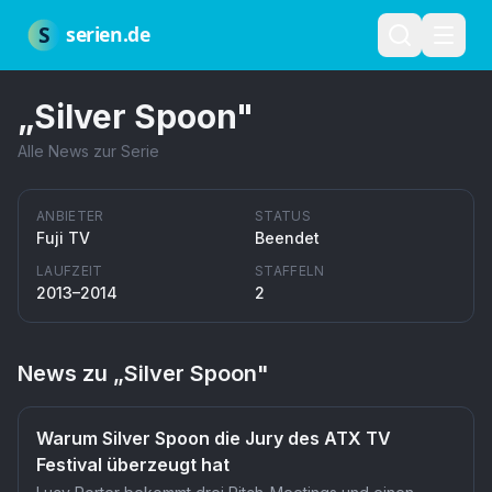
Zum Hauptinhalt springen
Über uns
Impressum
Datenschutz
Nutzungsbedingungen
Red
S
serien.de
„
Silver Spoon
"
Alle News zur Serie
ANBIETER
STATUS
Fuji TV
Beendet
LAUFZEIT
STAFFELN
2013–2014
2
News zu „
Silver Spoon
"
Warum Silver Spoon die Jury des ATX TV
Festival überzeugt hat