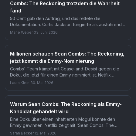
Combs: The Reckoning trotzdem die Wahrheit
fand
50 Cent gab den Auftrag, und das rettete die
Dokumentation. Curtis Jackson fungierte als ausführender
Produzent und setzte Regisseurin Alexandria Stapleton
Marie Weber
·
03. Juni 2026
auf eine klare Mission: die Wahrheit über Sean Combs
finden. Dass ausgerechnet ein langjähriger Rivale als
moralischer Kompass dient, verleiht dem vierteiligen
Millionen schauen Sean Combs: The Reckoning,
Netflix-Werk eine unerwartete Glaubwürdigkeit.
jetzt kommt die Emmy-Nominierung
Combs' Team kämpft mit Cease-and-Desist gegen die
Doku, die jetzt für einen Emmy nominiert ist. Netflix
veröffentlichte Sean Combs: The Reckoning im
Laura Klein
·
30. Mai 2026
Dezember trotz juristischen Drucks, weil das Team
behauptet, das Footage sei illegal beschafft worden. Die
Nominierung ist eine direkte Antwort der Branche auf
Warum Sean Combs: The Reckoning als Emmy-
diesen Versuch, die Dokumentation zu stoppen.
Kandidat gehandelt wird
Eine Doku über einen inhaftierten Mogul könnte den
Emmy gewinnen. Netflix zeigt mit 'Sean Combs: The
Reckoning' in vier Folgen Aufstieg, Fall und nie gesehene
Sarah Becker
·
12. Mai 2026