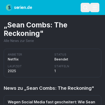
Zum Hauptinhalt springen
Über uns
Impressum
Datenschutz
Nutzungsbedingungen
Red
S
serien.de
„
Sean Combs: The
Reckoning
"
Alle News zur Serie
ANBIETER
STATUS
Netflix
Beendet
LAUFZEIT
STAFFELN
2025
1
News zu „
Sean Combs: The Reckoning
"
Wegen Social Media fast gescheitert: Wie Sean