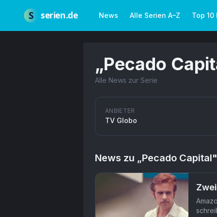
Zum Hauptinhalt springen
Über uns
Impressum
Datenschutz
Nutzungsbedingungen
Red
S
serien.de
News
Alle Serien A–Z
Top 10
„
Pecado Capit
Alle News zur Serie
ANBIETER
TV Globo
News zu „
Pecado Capital
Zwei
Amazon
schrei