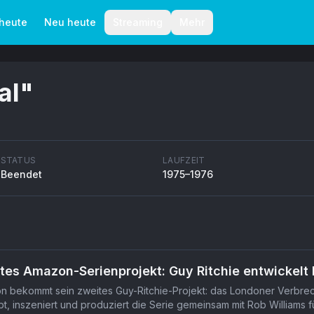
aktionelle Richtlinien
Autoren
 heute
Neu heute
Streaming
Mehr
al
"
STATUS
LAUFZEIT
Beendet
1975–1976
"
tes Amazon-Serienprojekt: Guy Ritchie entwickelt
 bekommt sein zweites Guy-Ritchie-Projekt: das Londoner Verbrec
bt, inszeniert und produziert die Serie gemeinsam mit Rob William