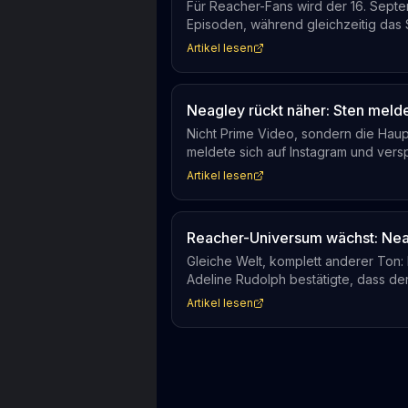
Für Reacher-Fans wird der 16. Septe
Episoden, während gleichzeitig das S
Reacher-Universum erstmals als allei
Artikel lesen
Neagley rückt näher: Sten meld
Nicht Prime Video, sondern die Haupt
meldete sich auf Instagram und ver
Dabei hat der Streamingdienst bis h
Artikel lesen
kommuniziert.
Reacher-Universum wächst: Neag
Gleiche Welt, komplett anderer Ton: 
Adeline Rudolph bestätigte, dass der
das Publikum diesen Bruch akzeptier
Artikel lesen