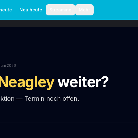
aktionelle Richtlinien
Autoren
 heute
Neu heute
Streaming
Mehr
Juni 2026
Neagley
weiter?
oduktion — Termin noch offen.