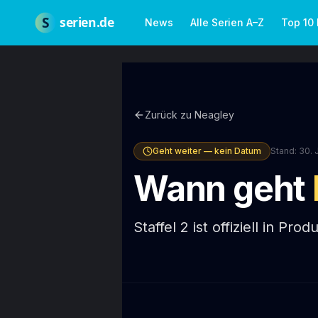
Zum Hauptinhalt springen
Über uns
Impressum
Datenschutz
Nutzungsbedingungen
Red
S
serien.de
News
Alle Serien A–Z
Top 10
Zurück zu
Neagley
Geht weiter — kein Datum
Stand:
30. 
Wann geht
Staffel 2 ist offiziell in Pr