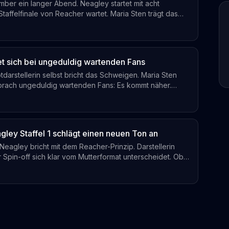
mber ein langer Abend. Neagley startet mit acht
taffelfinale von Reacher wartet. Maria Sten trägt das
nige Hauptfigur.
et sich bei ungeduldig wartenden Fans
darstellerin selbst bricht das Schweigen. Maria Sten
sprach ungeduldig wartenden Fans: Es kommt näher.
eute kein Premierendatum für das Reacher-Spin-off
ley Staffel 1 schlägt einen neuen Ton an
Neagley bricht mit dem Reacher-Prinzip. Darstellerin
 Spin-off sich klar vom Mutterformat unterscheidet. Ob
t, wird 2026 die entscheidende Frage sein.