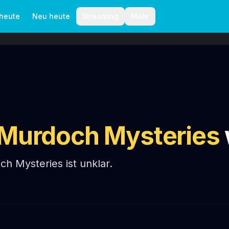
aktionelle Richtlinien
Autoren
 heute
Neu heute
Streaming
Mehr
Murdoch Mysteries
h Mysteries ist unklar.