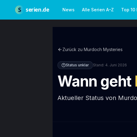
Zum Hauptinhalt springen
Über uns
Impressum
Datenschutz
Nutzungsbedingungen
Red
S
serien.de
News
Alle Serien A–Z
Top 10
Zurück zu
Murdoch Mysteries
Status unklar
Stand:
4. Juni 2026
Wann geht
Aktueller Status von Murdoc