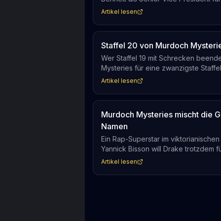
das: Die Serie endet nicht mehr mit
Artikel lesen
Staffel 20 von Murdoch Mysteri
Wer Staffel 19 mit Schrecken beende
Mysteries für eine zwanzigste Staffe
wird. Ob Albert Choi überlebt, werde
Artikel lesen
Murdoch Mysteries mischt die G
Namen
Ein Rap-Superstar im viktorianische
Yannick Bisson will Drake trotzdem 
Champagne Papi auf den Ruf seines H
Artikel lesen