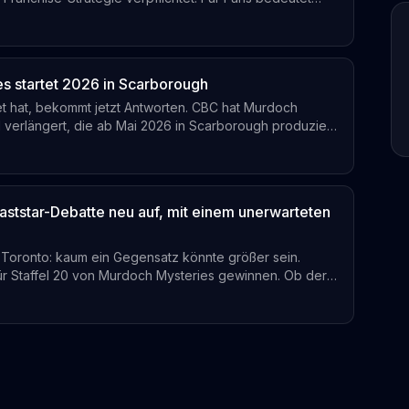
 dem Abspann.
es startet 2026 in Scarborough
t hat, bekommt jetzt Antworten. CBC hat Murdoch
l verlängert, die ab Mai 2026 in Scarborough produziert
n Fans also tatsächlich erfahren.
aststar-Debatte neu auf, mit einem unerwarteten
n Toronto: kaum ein Gegensatz könnte größer sein.
für Staffel 20 von Murdoch Mysteries gewinnen. Ob der
eimatstadt-Kollegen reagiert, bleibt offen.