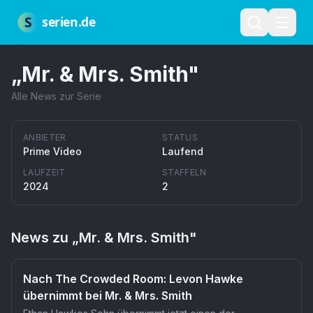
Zum Hauptinhalt springen
Über uns
Impressum
Datenschutz
Nutzungsbedingungen
Red
S
serien.de
„
Mr. & Mrs. Smith
"
Alle News zur Serie
ANBIETER
STATUS
Prime Video
Laufend
LAUFZEIT
STAFFELN
2024
2
News zu „
Mr. & Mrs. Smith
"
Nach The Crowded Room: Levon Hawke
übernimmt bei Mr. & Mrs. Smith