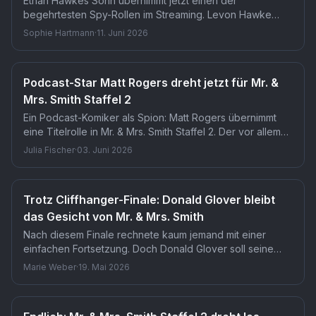
Ethan Hawkes Sohn übernimmt jetzt einen der
begehrtesten Spy-Rollen im Streaming. Levon Hawke
stößt zur zweiten Staffel von Mr. & Mrs. Smith auf Prime
Sophie Hartmann
·
11. Juni 2026
Video, gedreht in Los Angeles. Dass ausgerechnet ein
Hawke die neue Smith-Generation verkörpert, dürfte
niemand auf dem Radar hatte.
Podcast-Star Matt Rogers dreht jetzt für Mr. &
Mrs. Smith Staffel 2
Ein Podcast-Komiker als Spion: Matt Rogers übernimmt
eine Titelrolle in Mr. & Mrs. Smith Staffel 2. Der vor allem
durch seinen Humor bekannte Rogers folgt damit Donald
Julia Fischer
·
03. Juni 2026
Glover in einer der prägendsten Rollen der Serie. Dass
Prime Video ausgerechnet auf ihn setzt, dürfte niemand
auf dem Radar gehabt haben.
Trotz Cliffhanger-Finale: Donald Glover bleibt
das Gesicht von Mr. & Mrs. Smith
Nach diesem Finale rechnete kaum jemand mit einer
einfachen Fortsetzung. Doch Donald Glover soll seine
Rolle als John in Staffel 2 von Mr. & Mrs. Smith fortführen.
Marie Weber
·
19. Mai 2026
Angesichts des offenen Endes der ersten Staffel ist das
eine kreative Herausforderung, die viele für unlösbar
hielten.