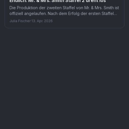
Endlich: Mr. & Mrs. Smith Staffel 2 dreht los
Die Produktion der zweiten Staffel von Mr. & Mrs. Smith ist
offiziell angelaufen. Nach dem Erfolg der ersten Staffel
setzt Prime Video damit auf eine Fortsetzung der
Julia Fischer
·
13. Apr. 2026
Agenten-Thrillerserie. Ein konkretes Startdatum steht
bislang noch aus.
Serie
Mr. & Mrs. Smith
— TMDB-Referenz
tv
/
118642