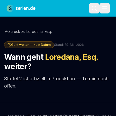
Zum Hauptinhalt springen
Über uns
Impressum
Datenschutz
Nutzungsbedingungen
Red
S
serien.de
Zurück zu
Loredana, Esq.
Geht weiter — kein Datum
Stand:
29. Mai 2026
Wann geht
Loredana, Esq.
weiter?
Staffel 2 ist offiziell in Produktion — Termin noch
offen.