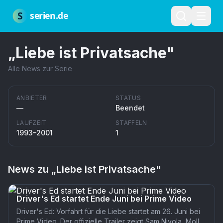
Zum Hauptinhalt springen
Über uns
Impressum
Datenschutz
Nutzungsbedingungen
Red
S
serien.de
„
Liebe ist Privatsache
"
Alle News zur Serie
ANBIETER
STATUS
—
Beendet
LAUFZEIT
STAFFELN
1993–2001
1
News zu „
Liebe ist Privatsache
"
Driver's Ed startet Ende Juni bei Prime Video
Driver's Ed: Vorfahrt für die Liebe startet am 26. Juni bei
Prime Video. Der offizielle Trailer zeigt Sam Nivola, Molly