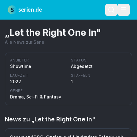
Zum Hauptinhalt springen
Über uns
Impressum
Datenschutz
Nutzungsbedingungen
Red
S
serien.de
„
Let the Right One In
"
Alle News zur Serie
ANBIETER
STATUS
Showtime
Abgesetzt
LAUFZEIT
STAFFELN
2022
1
GENRE
Drama, Sci-Fi & Fantasy
News zu „
Let the Right One In
"