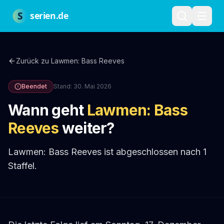
Zum Hauptinhalt springen
Über uns
Impressum
Datenschutz
Nutzungsbedingungen
Red
S
serien.de
Zurück zu
Lawmen: Bass Reeves
Beendet
Stand:
30. Mai 2026
Wann geht
Lawmen: Bass
Reeves
weiter?
Lawmen: Bass Reeves ist abgeschlossen nach 1
Staffel.