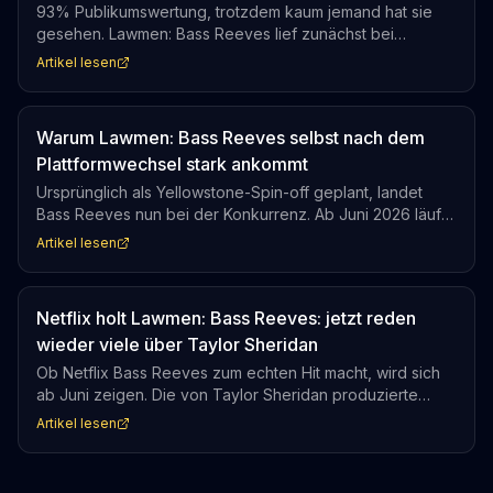
93% Publikumswertung, trotzdem kaum jemand hat sie
gesehen. Lawmen: Bass Reeves lief zunächst bei
Paramount+ und verschwand dort weitgehend im Nichts.
Artikel lesen
Ab dem 1. Juni gibt Netflix der Miniserie die Reichweite,
die sie von Anfang an verdient hätte.
Warum Lawmen: Bass Reeves selbst nach dem
Plattformwechsel stark ankommt
Ursprünglich als Yellowstone-Spin-off geplant, landet
Bass Reeves nun bei der Konkurrenz. Ab Juni 2026 läuft
die achtteilige Serie bei Netflix, trotz stabiler Top-10-
Artikel lesen
Platzierungen auf Paramount+. Der Plattformwechsel
zeigt, wie Lizenzdeals heute Serien-Schicksale
bestimmen.
Netflix holt Lawmen: Bass Reeves: jetzt reden
wieder viele über Taylor Sheridan
Ob Netflix Bass Reeves zum echten Hit macht, wird sich
ab Juni zeigen. Die von Taylor Sheridan produzierte
Serie mit David Oyelowo startet am 1. Juni 2026 auf der
Artikel lesen
Plattform. In Deutschland läuft sie schon bei Paramount+,
doch erst die Netflix-Reichweite wird zeigen, wie groß
das Publikum für diesen Western wirklich ist.