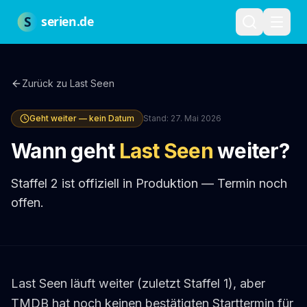
Zum Hauptinhalt springen
Über uns
Impressum
Datenschutz
Nutzungsbedingungen
Red
S
serien.de
Zurück zu
Last Seen
Geht weiter — kein Datum
Stand:
27. Mai 2026
Wann geht
Last Seen
weiter?
Staffel 2 ist offiziell in Produktion — Termin noch
offen.
Last Seen läuft weiter (zuletzt Staffel 1), aber
TMDB hat noch keinen bestätigten Starttermin für