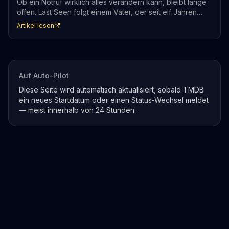
Ob ein Notruf wirklich alles verändern kann, bleibt lange
offen. Last Seen folgt einem Vater, der seit elf Jahren
nicht loslassen konnte und nun plötzlich handelt. Wie weit
Artikel lesen
er dabei geht, entscheidet sich ab dem 9. September bei
Apple TV+.
Auf Auto-Pilot
Diese Seite wird automatisch aktualisiert, sobald TMDB
ein neues Startdatum oder einen Status-Wechsel meldet
— meist innerhalb von 24 Stunden.