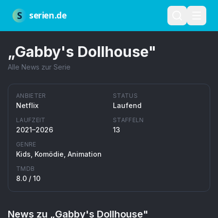
Zum Hauptinhalt springen
Über uns
Impressum
Datenschutz
Nutzungsbedingungen
Red
S
serien.de
„
Gabby's Dollhouse
"
Alle News zur Serie
ANBIETER
STATUS
Netflix
Laufend
LAUFZEIT
STAFFELN
2021–2026
13
GENRE
Kids, Komödie, Animation
TMDB
8.0
/ 10
News zu „
Gabby's Dollhouse
"