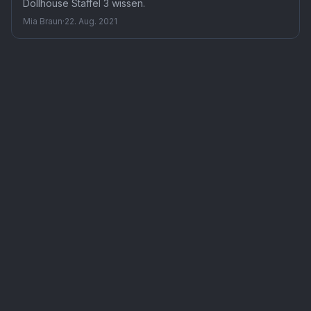
Dollhouse Staffel 3 wissen.
Mia Braun
·
22. Aug. 2021
Serie
Gabby's Dollhouse
— TMDB-Referenz
tv
/
111474