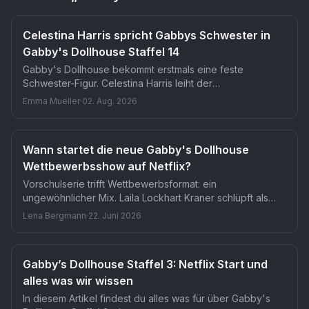
Celestina Harris spricht Gabbys Schwester in
Gabby's Dollhouse Staffel 14
Gabby's Dollhouse bekommt erstmals eine feste
Schwester-Figur. Celestina Harris leiht der
hundeliebenden Doozie ab dem 14. September in Staffel
Emma Mueller
·
02. Aug. 2026
14 ihre Stimme. Das Hunde-Katzen-Duo verändert die
Serien-Dynamik grundlegend.
Wann startet die neue Gabby's Dollhouse
Wettbewerbsshow auf Netflix?
Vorschulserie trifft Wettbewerbsformat: ein
ungewöhnlicher Mix. Laila Lockhart Kraner schlüpft als
Gabby in die Moderatorenrolle einer Backshow für
Lena Bergmann
·
22. Juni 2026
Kinder-Duos. Ob das die treue Fangemeinde begeistert
oder überfordert, zeigt sich ab Ende 2026.
Gabby’s Dollhouse Staffel 3: Netflix Start und
alles was wir wissen
In diesem Artikel findest du alles was für über Gabby's