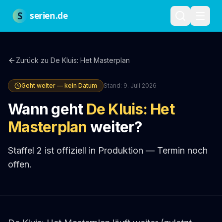
Zum Hauptinhalt springen
Über uns
Impressum
Datenschutz
Nutzungsbedingungen
Red
S
serien.de
Zurück zu
De Kluis: Het Masterplan
Geht weiter — kein Datum
Stand:
9. Juli 2026
Wann geht
De Kluis: Het
Masterplan
weiter?
Staffel 2 ist offiziell in Produktion — Termin noch
offen.