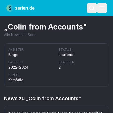
Zum Hauptinhalt springen
Über uns
Impressum
Datenschutz
Nutzungsbedingungen
Red
S
serien.de
„
Colin from Accounts
"
Alle News zur Serie
ANBIETER
STATUS
Binge
Laufend
LAUFZEIT
STAFFELN
2022–2024
2
GENRE
Komödie
News zu „
Colin from Accounts
"