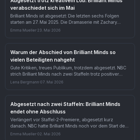
Abgesetzt trotz kreativem Lob: Brilliant Minds
verabschiedet sich im Mai
Brilliant Minds ist abgesetzt: Die letzten sechs Folgen
starten am 27. Mai 2025. Die Dramaserie mit Zachary
Quinto läuft nun mittwochs um 20 Uhr auf NBC und ist in
Emma Mueller
·
23. Mai 2026
Deutschland bei RTL+ verfügbar. Nach Staffel 2, Episode
14, endet damit die Geschichte von Dr. Oliver Wolf
endgültig.
Warum der Abschied von Brilliant Minds so
vielen Beteiligten nahgeht
Gute Kritiken, treues Publikum, trotzdem abgesetzt. NBC
strich Brilliant Minds nach zwei Staffeln trotz positiver
Resonanz aus dem Programm. Der Cast, darunter
Lena Bergmann
·
07. Mai 2026
Newcomer Al Calderón als Nurse Nico Silva, reagierte mit
Worten, die zeigen wie viel mehr als ein Job das war.
Abgesetzt nach zwei Staffeln: Brilliant Minds
endet ohne Abschluss
Verlängert vor Staffel-2-Premiere, abgesetzt kurz
danach. NBC hatte Brilliant Minds noch vor dem Start der
zweiten Staffel offiziell für eine dritte Season bestätigt.
Emma Mueller
·
02. Mai 2026
Dieser Sinneswandel kam durch dramatisch sinkende