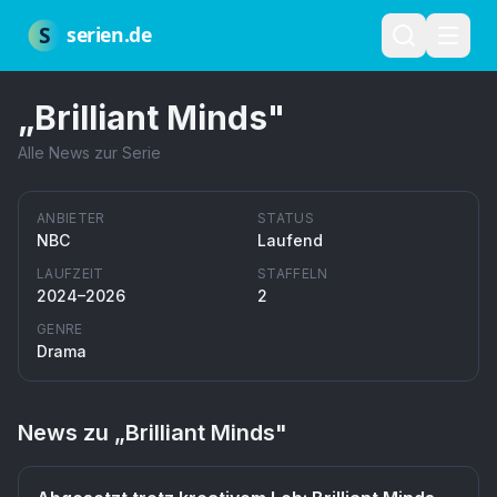
Zum Hauptinhalt springen
Über uns
Impressum
Datenschutz
Nutzungsbedingungen
Red
S
serien.de
„
Brilliant Minds
"
Alle News zur Serie
ANBIETER
STATUS
NBC
Laufend
LAUFZEIT
STAFFELN
2024–2026
2
GENRE
Drama
News zu „
Brilliant Minds
"