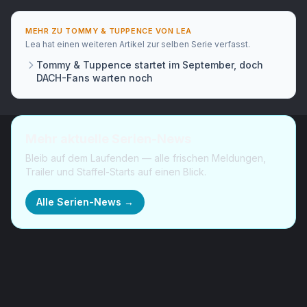
MEHR ZU
TOMMY & TUPPENCE
VON
LEA
Lea
hat
einen weiteren Artikel
zur selben Serie verfasst.
Tommy & Tuppence startet im September, doch
DACH-Fans warten noch
Mehr aktuelle Serien-News
Bleib auf dem Laufenden — alle frischen Meldungen,
Trailer und Staffel-Starts auf einen Blick.
Alle Serien-News →