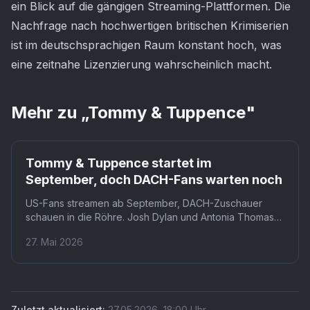
ein Blick auf die gängigen Streaming-Plattformen. Die
Nachfrage nach hochwertigen britischen Krimiserien
ist im deutschsprachigen Raum konstant hoch, was
eine zeitnahe Lizenzierung wahrscheinlich macht.
Mehr zu „
Tommy & Tuppence
"
Tommy & Tuppence startet im
September, doch DACH-Fans warten noch
US-Fans streamen ab September, DACH-Zuschauer
schauen in die Röhre. Josh Dylan und Antonia Thomas
starten als modernes Christie-Duo am 15. September auf
27. Mai 2026
BritBox in den USA und Kanada. Wann die Serie den
deutschsprachigen Raum erreicht, bleibt offen.
Zuletzt aktualisiert:
27.05.2026
,
18:00
Uhr