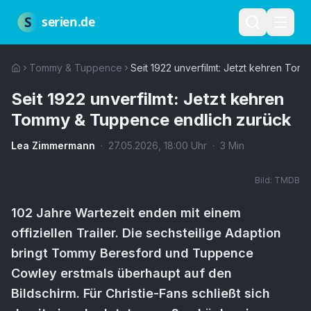
Zum Hauptinhalt springen
Über uns
Impressum
Datenschutz
Nutzungsbedingungen
Red
S
serien.de
Tommy & Tuppence
Seit 1922 unverfilmt: Jetzt kehren To
Seit 1922 unverfilmt: Jetzt kehren
Tommy & Tuppence endlich zurück
Lea Zimmermann
·
27.05.2026
,
18:00
Uhr
·
3
Min
Bild:
TMDB
102 Jahre Wartezeit enden mit einem
offiziellen Trailer. Die sechsteilige Adaption
bringt Tommy Beresford und Tuppence
Cowley erstmals überhaupt auf den
Bildschirm. Für Christie-Fans schließt sich