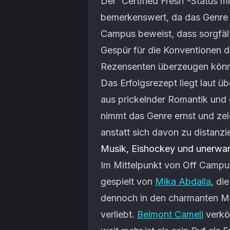
Der 'Certified Fresh'-Status m
bemerkenswert, da das Genre be
Campus beweist, dass sorgfält
Gespür für die Konventionen 
Rezensenten überzeugen kön
Das Erfolgsrezept liegt laut ü
aus prickelnder Romantik und 
nimmt das Genre ernst und zel
anstatt sich davon zu distanzi
Musik, Eishockey und unerwar
Im Mittelpunkt von Off Campus 
gespielt von
Mika Abdalla
, di
dennoch in den charmanten Ma
verliebt.
Belmont Cameli
verkör