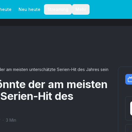
aktionelle Richtlinien
Autoren
 heute
Neu heute
Streaming
Mehr
er am meisten unterschätzte Serien-Hit des Jahres sein
nnte der am meisten
Serien-Hit des
r
·
3
Min