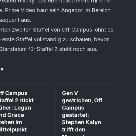
eated Rivalry, das ebenfalls bereits für eine
de. Prime Video baut sein Angebot im Bereich
sequent aus.
erten zweiten Staffel von Off Campus lohnt es
e erste Staffel vollständig zu schauen, bevor
Startdatum für Staffel 2 steht noch aus.
"
Prime
Prime
ff Campus
Gen V
taffel 2 rückt
gestrichen, Off
äher: Logan
Campus
nd Grace
gestartet:
tehen im
Stephen Kalyn
ittelpunkt
trifft den