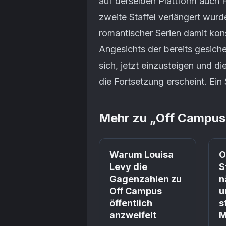
auf derselben Plattform auch H
zweite Staffel verlängert wur
romantischer Serien damit kon
Angesichts der bereits gesich
sich, jetzt einzusteigen und di
die Fortsetzung erscheint. Ein 
Mehr zu „
Off Campus
Prime
Warum Louisa
O
Levy die
S
Gagenzahlen zu
n
Off Campus
u
öffentlich
s
anzweifelt
M