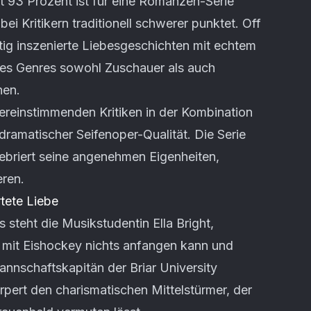
it 93 Prozent ist für eine Romanzen-Serie
i Kritikern traditionell schwerer punktet. Off
ig inszenierte Liebesgeschichten mit echtem
des Genres sowohl Zuschauer als auch
nen.
bereinstimmenden Kritiken in der Kombination
dramatischer Seifenoper-Qualität. Die Serie
ebriert seine angenehmen Eigenheiten,
eren.
tete Liebe
steht die Musikstudentin Ella Bright,
e mit Eishockey nichts anfangen kann und
nnschaftskapitän der Briar University
pert den charismatischen Mittelstürmer, der