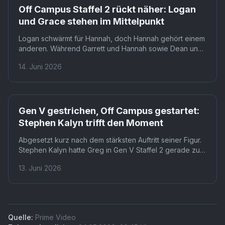
Prime
Off Campus Staffel 2 rückt näher: Logan
und Grace stehen im Mittelpunkt
Logan schwärmt für Hannah, doch Hannah gehört einem
anderen. Während Garrett und Hannah sowie Dean und
Allie ihre Geschichten in Staffel 1 abschließen, bleibt
14. Juni 2026
Logan zunächst mit leeren Händen zurück. Staffel 2 löst
diesen Widerspruch auf: mit Grace als seiner neuen
Gegenspielerin.
Prime
Gen V gestrichen, Off Campus gestartet:
Stephen Kalyn trifft den Moment
Abgesetzt kurz nach dem stärksten Auftritt seiner Figur.
Stephen Kalyn hatte Greg in Gen V Staffel 2 gerade zum
entscheidenden Faktor im Kampf gegen Thomas
13. Juni 2026
Godolkin gemacht. Dass genau dieser Moment sein
letzter in der Boys-Welt bleibt, macht die Absetzung
besonders bitter.
Quelle:
Prime Video