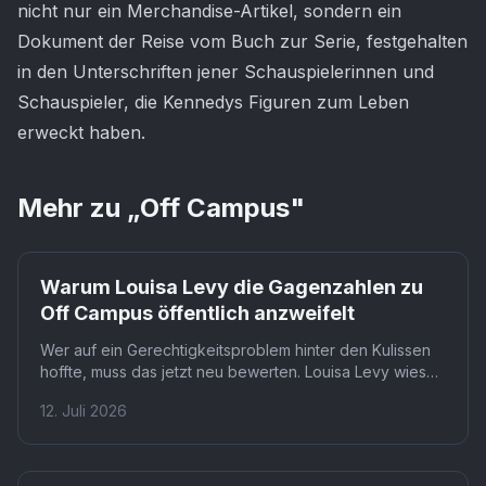
nicht nur ein Merchandise-Artikel, sondern ein
Dokument der Reise vom Buch zur Serie, festgehalten
in den Unterschriften jener Schauspielerinnen und
Schauspieler, die Kennedys Figuren zum Leben
erweckt haben.
Mehr zu „
Off Campus
"
Prime
Warum Louisa Levy die Gagenzahlen zu
Off Campus öffentlich anzweifelt
Wer auf ein Gerechtigkeitsproblem hinter den Kulissen
hoffte, muss das jetzt neu bewerten. Louisa Levy wies
Berichte über ein Lohngefälle zwischen Ella Bright und
12. Juli 2026
Belmont Cameli in Off Campus klar zurück. Fans dürfen
gespannt sein, ob die Diskussion trotzdem Druck auf die
Branche ausübt.