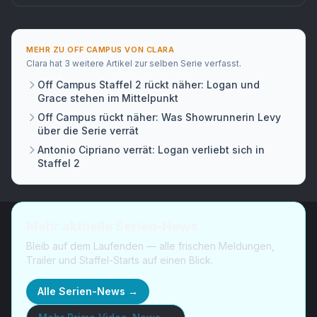
MEHR ZU
OFF CAMPUS
VON
CLARA
Clara
hat
3 weitere Artikel
zur selben Serie verfasst.
Off Campus Staffel 2 rückt näher: Logan und
Grace stehen im Mittelpunkt
Off Campus rückt näher: Was Showrunnerin Levy
über die Serie verrät
Antonio Cipriano verrät: Logan verliebt sich in
Staffel 2
Mehr aktuelle Serien-News
Bleib auf dem Laufenden — alle frischen Meldungen,
Trailer und Staffel-Starts auf einen Blick.
Alle Serien-News →