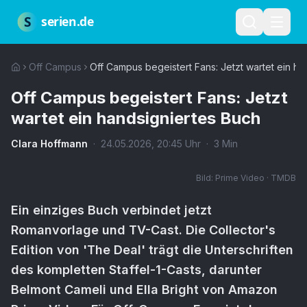
Zum Hauptinhalt springen
Über uns
Impressum
Datenschutz
Nutzungsbedingungen
Red
S
serien.de
Off Campus
Off Campus begeistert Fans: Jetzt wartet ein ha
Off Campus begeistert Fans: Jetzt
wartet ein handsigniertes Buch
Clara Hoffmann
·
24.05.2026
,
20:45
Uhr
·
3
Min
Bild:
Prime Video · TMDB
Ein einziges Buch verbindet jetzt
Romanvorlage und TV-Cast. Die Collector's
Edition von 'The Deal' trägt die Unterschriften
des kompletten Staffel-1-Casts, darunter
Belmont Cameli und Ella Bright von Amazon