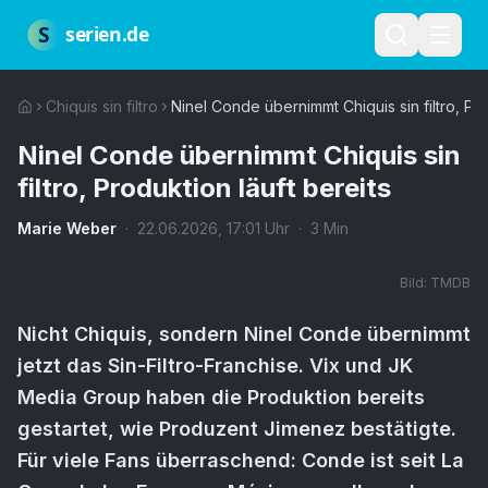
Zum Hauptinhalt springen
Über uns
Impressum
Datenschutz
Nutzungsbedingungen
Red
S
serien.de
Chiquis sin filtro
Ninel Conde übernimmt Chiquis sin filtro, Pro
Ninel Conde übernimmt Chiquis sin
filtro, Produktion läuft bereits
Marie Weber
·
22.06.2026
,
17:01
Uhr
·
3
Min
Bild:
TMDB
Nicht Chiquis, sondern Ninel Conde übernimmt
jetzt das Sin-Filtro-Franchise. Vix und JK
Media Group haben die Produktion bereits
gestartet, wie Produzent Jimenez bestätigte.
Für viele Fans überraschend: Conde ist seit La