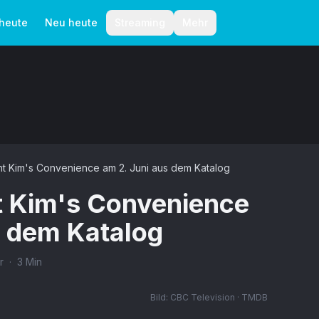
aktionelle Richtlinien
Autoren
 heute
Neu heute
Streaming
Mehr
icht Kim's Convenience am 2. Juni aus dem Katalog
ht Kim's Convenience
s dem Katalog
r
·
3
Min
Bild:
CBC Television · TMDB