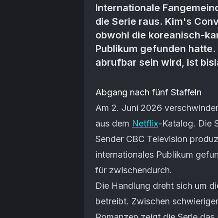
Internationale Fangemeinde
die Serie raus. Kim's Conv
obwohl die koreanisch-kan
Publikum gefunden hatte.
abrufbar sein wird, ist bis
Artikel-Inhalt
Abgang nach fünf Staffeln
Am 2. Juni 2026 verschwinden 
aus dem
Netflix
-Katalog. Die 
Sender CBC Television produzie
internationales Publikum gefun
für zwischendurch.
Die Handlung dreht sich um die
betreibt. Zwischen schwierige
Romanzen zeigt die Serie das 