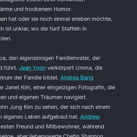
 Wärme und trockenem Humor.
hen hat oder sie noch einmal erleben möchte,
 ist unklar, wo die fünf Staffeln in
rden.
pa, den eigensinnigen Familienvater, der
d führt.
Jean Yoon
verkörpert Umma, die
trum der Familie bildet.
Andrea Bang
r Janet Kim, einer ehrgeizigen Fotografin, die
en und eigenen Träumen navigiert.
 Sohn Jung Kim zu sehen, der sich nach einem
in eigenes Leben aufgebaut hat.
Andrew
besten Freund und Mitbewohner, während
elige, aber liebenswerte Chefin Shannon