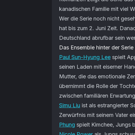
kanadischen Familie mit viel
Wer die Serie noch nicht gese
hat bis zum 2. Juni Zeit. Danach
Deutschland abrufbar sein we
Das Ensemble hinter der Serie
Paul Sun-Hyung Lee
spielt Ap
seinen Laden mit eiserner Han
Mutter, die das emotionale Zen
übernimmt die Rolle der Tochte
zwischen familiären Erwartung
Simu Liu
ist als estrangierter
Zerwürfnis mit seinem Vater e
Phung
spielt Kimchee, Jungs 
Nicole Power
als Jungs schuss