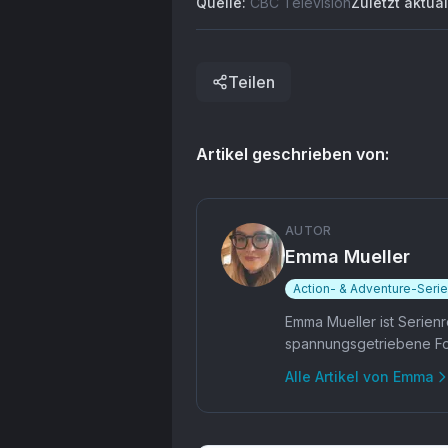
Quelle:
CBC Television
Zuletzt aktual
neue Fans gewinnt.
Dass ausgerechnet
eine der stärksten
Mund-zu-Mund-
Teilen
Empfehlungen der
Plattform so endet,
kommt für viele
unerwartet.
Artikel geschrieben von:
AUTOR
Emma Mueller
Action- & Adventure-Seri
Emma Mueller ist Serienr
spannungsgetriebene Fo
Alle Artikel von
Emma