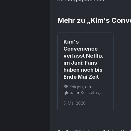
Mehr zu „
Kim's Conv
Kim's
Convenience
verlässt Netflix
im Juni: Fans
haben noch bis
Ende Mai Zeit
65 Folgen, ein
globaler Kultstatus,
und trotzdem ist
5. Mai 2026
Schluss. Kim's
Convenience verlässt
Netflix am 2. Juni 2026
weltweit, obwohl die
Serie noch immer aktiv