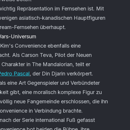
wichtig Repräsentation im Fernsehen ist. Mit
 wenigen asiatisch-kanadischen Hauptfiguren
tream-Fernsehen überhaupt.
Wars-Universum
Kim's Convenience ebenfalls eine
cht. Als Carson Teva, Pilot der Neuen
Charakter in The Mandalorian, teilt er
Pedro Pascal
, der Din Djarin verkörpert.
als eine Art Gegenspieler und Verbündeter
eit gibt, eine moralisch komplexe Figur zu
e völlig neue Fangemeinde erschlossen, die ihn
Convenience in Verbindung brachte.
ach der Serie international Fuß gefasst
Convenience bot beiden die Bühne, ihre