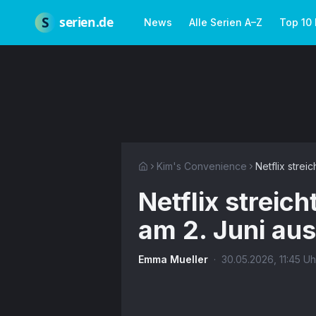
Zum Hauptinhalt springen
Über uns
Impressum
Datenschutz
Nutzungsbedingungen
Red
S
serien.de
News
Alle Serien A–Z
Top 10
Kim's Convenience
Netflix stre
Netflix streic
am 2. Juni au
Emma Mueller
·
30.05.2026
,
11:45
Uh