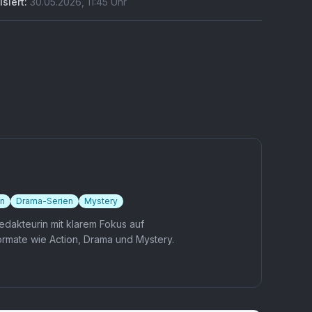
isiert:
30.05.2026
,
11:45
Uhr
en
Drama-Serien
Mystery
edakteurin mit klarem Fokus auf
rmate wie Action, Drama und Mystery.