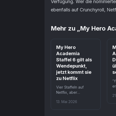
Verfügung. Wer die nominierten
ebenfalls auf Crunchyroll, Net
Mehr zu „
My Hero Ac
My Hero
M
Academia
A
Staffel 6 gilt als
D
Wendepunkt,
ü
jetzt kommt sie
s
zu Netflix
'Y
er
Vier Staffeln auf
s
Netflix, aber
21
au
ausgerechnet die
13. Mai 2026
E
stärkste fehlte bisher.
p
Staffel 6, der
K
Paranormal Liberation