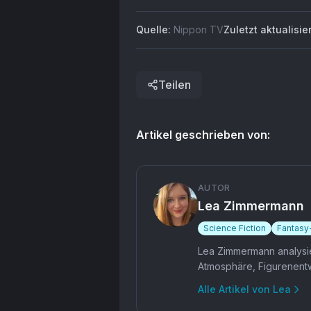
H
War, kommt erst am 1.
C
Juni 2026 in den
Quelle:
Nippon TV
Zuletzt aktualisier
T
Katalog. Damit hinkt
S
die Plattform dem
di
tatsächlichen
bi
Serienstand noch
Teilen
K
immer hinterher.
er
Ko
Artikel geschrieben von:
AUTOR
Lea Zimmermann
Science Fiction
Fantasy
Lea Zimmermann analysie
Atmosphäre, Figurenentw
Alle Artikel von
Lea