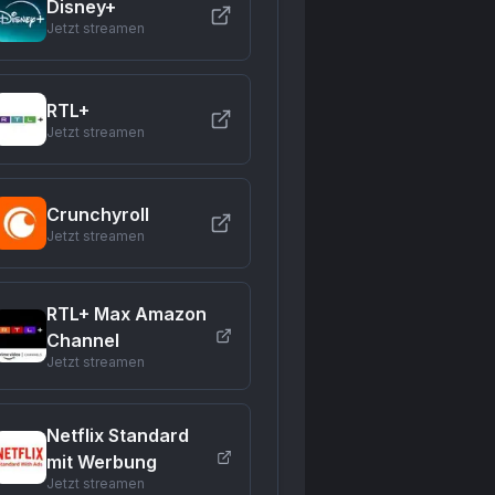
Disney+
Jetzt streamen
RTL+
Jetzt streamen
Crunchyroll
Jetzt streamen
RTL+ Max Amazon
Channel
Jetzt streamen
Netflix Standard
mit Werbung
Jetzt streamen