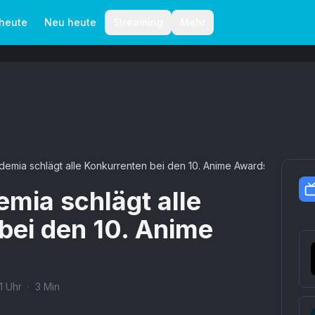
aktionelle Richtlinien
Autoren
 heute
Neu heute
Streaming
Mehr
emia schlägt alle Konkurrenten bei den 10. Anime Awards
mia schlägt alle
bei den 10. Anime
1
Uhr
·
3
Min