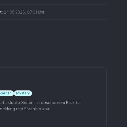
ero Academia in
oncert' auf US-
t:
24.05.2026
,
07:31
Uhr
ournee ab
eptember 2026. Wer
e Musik der Serie
sher nur über
opfhörer kannte,
lebt sie jetzt im
nzertsaal.
-Serien
Mystery
rt aktuelle Serien mit besonderem Blick für
icklung und Erzählstruktur.