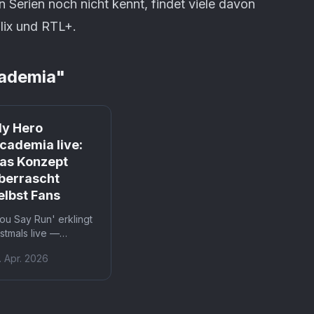
 Serien noch nicht kennt, findet viele davon
flix und RTL+.
ademia
"
y Hero
cademia live:
as Konzept
berrascht
elbst Fans
ou Say Run' erklingt
stmals live —
ynchron zu Szenen
. Apr. 2026
s allen acht Staffeln.
ine 15-köpfige Band
erformt Hayashi Yukis
ompositionen bei 'My