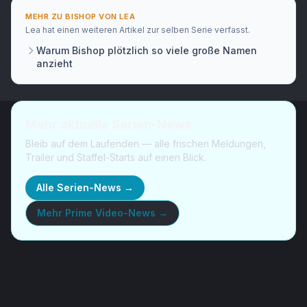
MEHR ZU
BISHOP
VON
LEA
Lea
hat
einen weiteren Artikel
zur selben Serie verfasst.
Warum Bishop plötzlich so viele große Namen
anzieht
Mehr aktuelle Serien-News
Bleib auf dem Laufenden — alle frischen Meldungen,
Trailer und Staffel-Starts auf einen Blick.
Alle Serien-News →
Mehr
Prime Video-News
→