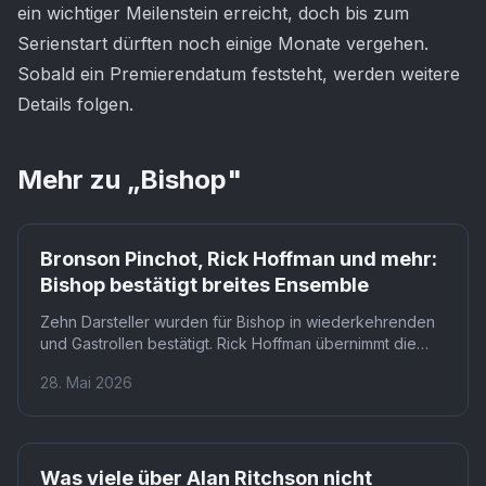
ein wichtiger Meilenstein erreicht, doch bis zum
Serienstart dürften noch einige Monate vergehen.
Sobald ein Premierendatum feststeht, werden weitere
Details folgen.
Mehr zu „
Bishop
"
Prime
Bronson Pinchot, Rick Hoffman und mehr:
Bishop bestätigt breites Ensemble
Zehn Darsteller wurden für Bishop in wiederkehrenden
und Gastrollen bestätigt. Rick Hoffman übernimmt die
Gastrolle des Martin Stone, Bronson Pinchot spielt
28. Mai 2026
Dougray Dillion, dazu kommen unter anderem Kaniehtiio
Horn als Tasha Graves und Jordana Brewster als
Inspector Kat Claiborne. Die Prime-Video-Serie mit Joel
Kinnaman und John Malkovich gewinnt damit an Tiefe,
Prime
bevor auch ein Startdatum bekannt ist.
Was viele über Alan Ritchson nicht