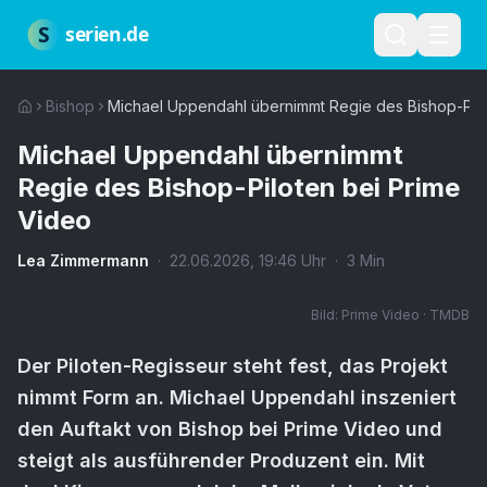
Zum Hauptinhalt springen
Über uns
Impressum
Datenschutz
Nutzungsbedingungen
Red
S
serien.de
Bishop
Michael Uppendahl übernimmt Regie des Bishop-Pilo
Michael Uppendahl übernimmt
Regie des Bishop-Piloten bei Prime
Video
Lea Zimmermann
·
22.06.2026
,
19:46
Uhr
·
3
Min
Bild:
Prime Video · TMDB
Der Piloten-Regisseur steht fest, das Projekt
nimmt Form an. Michael Uppendahl inszeniert
den Auftakt von Bishop bei Prime Video und
steigt als ausführender Produzent ein. Mit