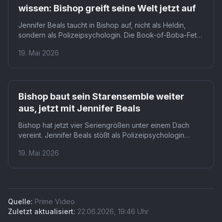
wissen: Bishop greift seine Welt jetzt auf
Jennifer Beals taucht in Bishop auf, nicht als Heldin,
sondern als Polizeipsychologin. Die Book-of-Boba-Fett-
Darstellerin übernimmt die Rolle der Maggie Loftin beim
19. Mai 2026
San Francisco Police Department. Dass ausgerechnet
sie das ohnehin hochkarätige Ensemble noch einmal
aufwertet, dürfte viele überraschen.
Prime
Bishop baut sein Starensemble weiter
aus, jetzt mit Jennifer Beals
Bishop hat jetzt vier Seriengrößen unter einem Dach
vereint. Jennifer Beals stößt als Polizeipsychologin
Maggie Loftin zum Cast von Joel Kinnaman, John
19. Mai 2026
Malkovich und Jennifer Jason Leigh bei Prime Video.
Damit wächst das Ensemble der Thrillerserie zu einem
der gewichtigsten im aktuellen Streaming-Jahrgang.
Quelle:
Prime Video
Zuletzt aktualisiert:
22.06.2026
,
19:46
Uhr