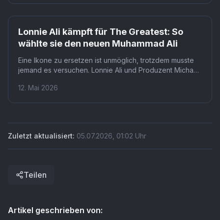
Archivbilder, ist das eigentliche Versprechen dieser
Serie.
Lonnie Ali kämpft für The Greatest: So
wählte sie den neuen Muhammad Ali
Eine Ikone zu ersetzen ist unmöglich, trotzdem musste
jemand es versuchen. Lonnie Ali und Produzent Michael
B. Jordan suchten weltweit nach einem Darsteller, der
12. Mai 2026
Muhammad Ali nicht nur spielt, sondern verkörpert. Ihre
Wahl fiel auf Jaalen Best, einen bislang weitgehend
unbekannten Schauspieler.
Zuletzt aktualisiert:
05.07.2026
,
01:02
Uhr
Teilen
Artikel geschrieben von: