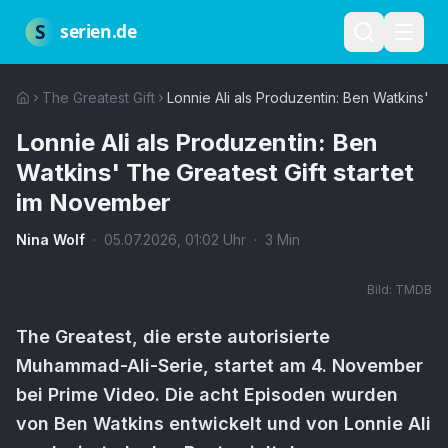
Zum Hauptinhalt springen
Über uns
Impressum
Datenschutz
Nutzungsbedingungen
Red
S
serien.de
The Greatest Gift
Lonnie Ali als Produzentin: Ben Watkins' T
Lonnie Ali als Produzentin: Ben
Watkins' The Greatest Gift startet
im November
Nina Wolf
·
05.07.2026
,
01:02
Uhr
·
3
Min
Bild:
TMDB
The Greatest, die erste autorisierte
Muhammad-Ali-Serie, startet am 4. November
bei Prime Video. Die acht Episoden wurden
von Ben Watkins entwickelt und von Lonnie Ali