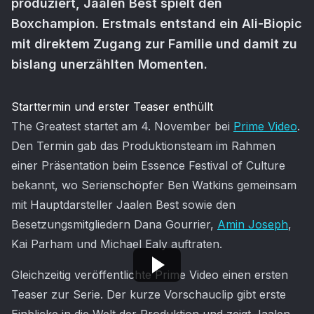
produziert, Jaalen Best spielt den
Boxchampion. Erstmals entstand ein Ali-Biopic
mit direktem Zugang zur Familie und damit zu
bislang unerzählten Momenten.
Artikel-Inhalt
Starttermin und erster Teaser enthüllt
The Greatest startet am 4. November bei
Prime Video
.
Den Termin gab das Produktionsteam im Rahmen
einer Präsentation beim Essence Festival of Culture
bekannt, wo Serienschöpfer Ben Watkins gemeinsam
mit Hauptdarsteller Jaalen Best sowie den
Besetzungsmitgliedern Dana Gourrier,
Amin Joseph
,
Kai Parham und Michael Ealy auftraten.
Gleichzeitig veröffentlichte Prime Video einen ersten
Teaser zur Serie. Der kurze Vorschauclip gibt erste