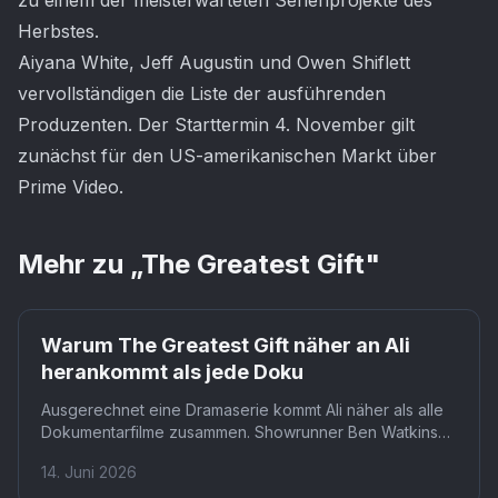
zu einem der meisterwarteten Serienprojekte des
Herbstes.
Aiyana White, Jeff Augustin und Owen Shiflett
vervollständigen die Liste der ausführenden
Produzenten. Der Starttermin 4. November gilt
zunächst für den US-amerikanischen Markt über
Prime Video.
Mehr zu „
The Greatest Gift
"
Warum The Greatest Gift näher an Ali
herankommt als jede Doku
Ausgerechnet eine Dramaserie kommt Ali näher als alle
Dokumentarfilme zusammen. Showrunner Ben Watkins
verfilmt den Zeitraum 1960 bis 1964 als intime Coming-
14. Juni 2026
of-Age-Geschichte. Dass Fiktion tiefer gräbt als