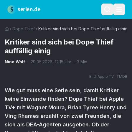
Zum Hauptinhalt springen
Über uns
Impressum
Datenschutz
Nutzungsbedingungen
Red
S
serien.de
Dope Thief
Kritiker sind sich bei Dope Thief auffällig einig
Kritiker sind sich bei Dope Thief
auffällig einig
Nina Wolf
·
29.05.2026
,
12:15
Uhr
·
3
Min
Bild:
Apple TV · TMDB
Wie gut muss eine Serie sein, damit Kritiker
keine Einwände finden? Dope Thief bei Apple
TV+ mit Wagner Moura, Brian Tyree Henry und
Ving Rhames erzählt von zwei Freunden, die
sich als DEA-Agenten ausgeben. Ob der