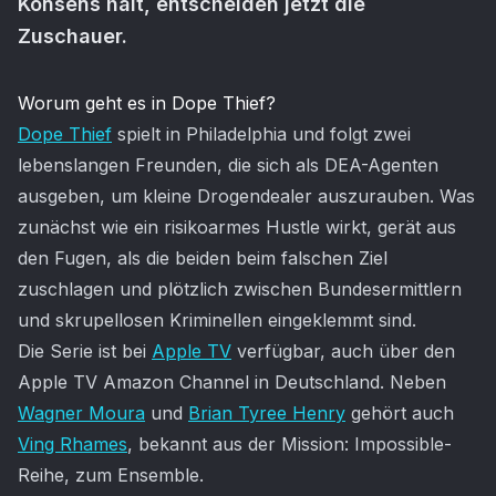
Konsens hält, entscheiden jetzt die
Zuschauer.
Artikel-Inhalt
Worum geht es in Dope Thief?
Dope Thief
spielt in Philadelphia und folgt zwei
lebenslangen Freunden, die sich als DEA-Agenten
ausgeben, um kleine Drogendealer auszurauben. Was
zunächst wie ein risikoarmes Hustle wirkt, gerät aus
den Fugen, als die beiden beim falschen Ziel
zuschlagen und plötzlich zwischen Bundesermittlern
und skrupellosen Kriminellen eingeklemmt sind.
Die Serie ist bei
Apple TV
verfügbar, auch über den
Apple TV Amazon Channel in Deutschland. Neben
Wagner Moura
und
Brian Tyree Henry
gehört auch
Ving Rhames
, bekannt aus der Mission: Impossible-
Reihe, zum Ensemble.