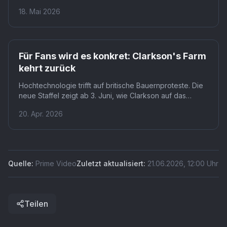
Diddly Squat Farm, Handyaufnahmen zeigen Clarkson
18. Mai 2026
mit Herzsonden im Bett. Staffel 5 auf Prime Video wird
das persönlichste Kapitel dieser Serie.
Prime
Für Fans wird es konkret: Clarkson's Farm
kehrt zurück
Hochtechnologie trifft auf britische Bauernproteste. Die
neue Staffel zeigt ab 3. Juni, wie Clarkson auf das
umstrittene Regierungsbudget reagiert und Kaleb
20. Apr. 2026
erstmals ins Ausland reist. Die größten
Herausforderungen stehen der Diddly Squat Farm aber
erst noch bevor.
Quelle:
Prime Video
Zuletzt aktualisiert:
21.06.2026
,
12:00
Uhr
Teilen