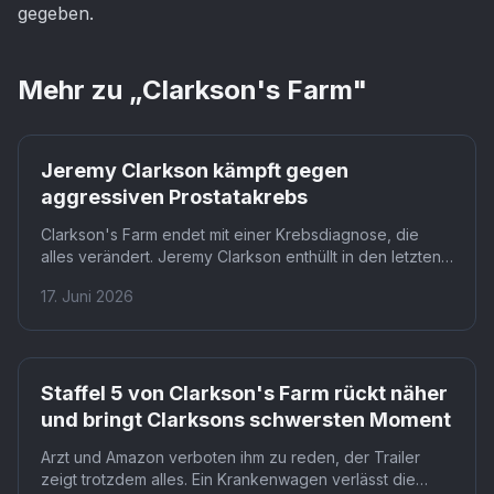
gegeben.
Mehr zu „
Clarkson's Farm
"
Prime
Jeremy Clarkson kämpft gegen
aggressiven Prostatakrebs
Clarkson's Farm endet mit einer Krebsdiagnose, die
alles verändert. Jeremy Clarkson enthüllt in den letzten
Folgen der fünften Staffel gegenüber Kaleb Cooper und
17. Juni 2026
Charlie Ireland, dass er an aggressivem Prostatakrebs
erkrankt ist. Wie es mit der Farm und der Serie
weitergeht, ist damit offener denn je.
Prime
Staffel 5 von Clarkson's Farm rückt näher
und bringt Clarksons schwersten Moment
Arzt und Amazon verboten ihm zu reden, der Trailer
zeigt trotzdem alles. Ein Krankenwagen verlässt die