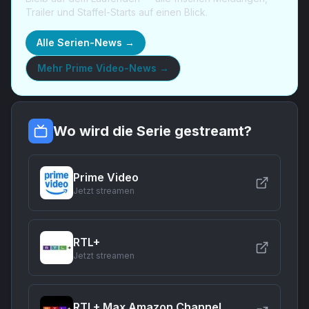
Trailer und Staffel-Starts auf einen Blick.
Alle Serien-News →
Mehr
Prime Video-News
→
Wo wird die Serie gestreamt?
Prime Video
Jetzt streamen
RTL+
Jetzt streamen
RTL+ Max Amazon Channel