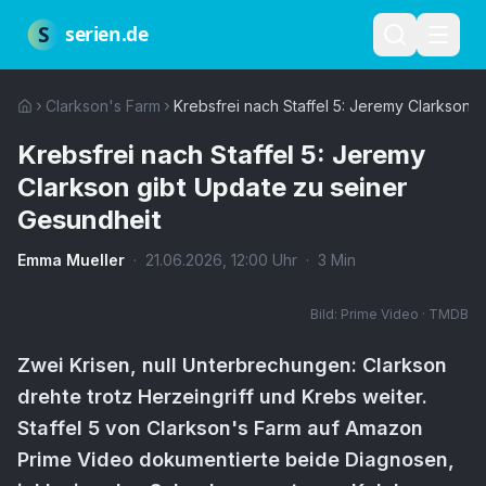
Zum Hauptinhalt springen
Über uns
Impressum
Datenschutz
Nutzungsbedingungen
Red
S
serien.de
Clarkson's Farm
Krebsfrei nach Staffel 5: Jeremy Clarkson 
Krebsfrei nach Staffel 5: Jeremy
Clarkson gibt Update zu seiner
Gesundheit
Emma Mueller
·
21.06.2026
,
12:00
Uhr
·
3
Min
Bild:
Prime Video · TMDB
Zwei Krisen, null Unterbrechungen: Clarkson
drehte trotz Herzeingriff und Krebs weiter.
Staffel 5 von Clarkson's Farm auf Amazon
Prime Video dokumentierte beide Diagnosen,