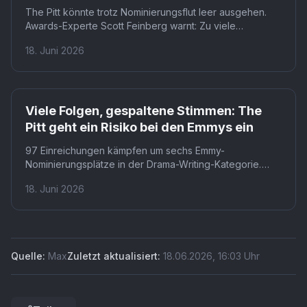
The Pitt könnte trotz Nominierungsflut leer ausgehen.
Awards-Experte Scott Feinberg warnt: Zu viele
Nebendarsteller der Max-Serie splitten gegenseitig ihre
18. Juni 2026
Stimmen. Wer nominiert wird und wer nicht, entscheidet
sich am 8. Juli 2026.
Viele Folgen, gespaltene Stimmen: The
Pitt geht ein Risiko bei den Emmys ein
97 Einreichungen kämpfen um sechs Emmy-
Nominierungsplätze in der Drama-Writing-Kategorie.
The Pitt von HBO Max gehört zu den Serien mit
18. Juni 2026
mehreren eingereichten Episoden. Welche Einzelfolge
die stärkste Zugkraft entfaltet, beobachten Awards-
Experten bis zum Abstimmungsende am 22. Juni.
Quelle:
Max
Zuletzt aktualisiert:
18.06.2026
,
16:03
Uhr