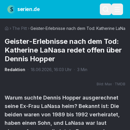
Zum Hauptinhalt springen
Über uns
Impressum
Datenschutz
Nutzungsbedingungen
Red
S
serien.de
The Pitt
Geister-Erlebnisse nach dem Tod: Katherine LaNasa
Geister-Erlebnisse nach dem Tod:
Katherine LaNasa redet offen über
Dennis Hopper
Redaktion
·
18.06.2026
,
16:03
Uhr
·
3
Min
Bild:
Max · TMDB
Warum suchte Dennis Hopper ausgerechnet
seine Ex-Frau LaNasa heim? Bekannt ist: Die
beiden waren von 1989 bis 1992 verheiratet,
haben einen Sohn, und LaNasa war laut