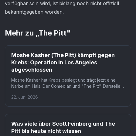
verfügbar sein wird, ist bislang noch nicht offiziell
bekanntgegeben worden.
Mehr zu „
The Pitt
"
Moshe Kasher (The Pitt) kämpft gegen
Krebs: Operation in Los Angeles
abgeschlossen
Moshe Kasher hat Krebs besiegt und trägt jetzt eine
Narbe am Hals. Der Comedian und "The Pitt"-Darsteller
unterzog sich einer fünfstündigen Operation im Cedars
22. Juni 2026
Sinai in Los Angeles. Für Fans bedeutet das: Kasher ist
zurück, kampfbereit und hat die Erfahrung bereits
öffentlich geteilt.
Was viele über Scott Feinberg und The
Pitt bis heute nicht wissen