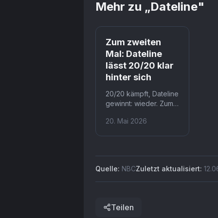
Mehr zu „
Dateline
"
Zum zweiten
Mal: Dateline
lässt 20/20 klar
hinter sich
20/20 kämpft, Dateline
gewinnt: wieder. Zum
zweiten Mal in Serie
20. Mai 2026
verlor das ABC-Format
in beiden Demos
gegen den NBC-
Konkurrenten. Zuletzt
gelang Dateline dieser
Quelle:
NBC
Zuletzt aktualisiert:
12.0
Doppelerfolg in den
Saisons 2016/2017 und
2017/2018.
Teilen