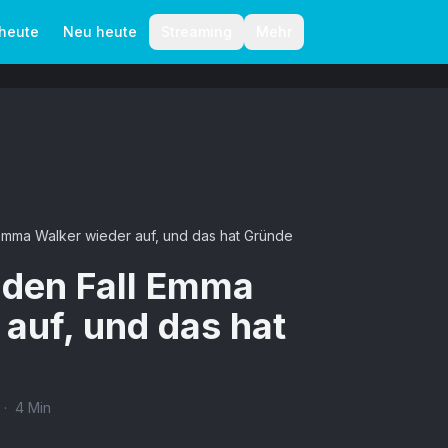
aktionelle Richtlinien
Autoren
 heute
Neu heute
Streaming
Mehr
l Emma Walker wieder auf, und das hat Gründe
t den Fall Emma
auf, und das hat
·
4
Min