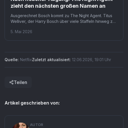
zieht den nächsten großen Namen an
Ausgerechnet Bosch kommt zu The Night Agent. Titus
Welliver, der Harry Bosch über viele Staffeln hinweg zur
Kultfigur machte, erweitert den Cast der Netflix-
5. Mai 2026
Actionserie. Dass ein Gesicht so stark mit einer Rolle
verbunden ist, macht diesen Wechsel zu einem
ungewöhnlichen Schritt.
Quelle:
Netflix
Zuletzt aktualisiert:
12.06.2026
,
19:01
Uhr
Teilen
Artikel geschrieben von:
AUTOR