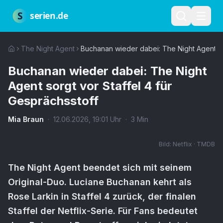
Zum Hauptinhalt springen
Über uns
Impressum
Datenschutz
Nutzungsbedingungen
Red
S
serien.de
The Night Agent
Buchanan wieder dabei: The Night Agent sor
Buchanan wieder dabei: The Night
Agent sorgt vor Staffel 4 für
Gesprächsstoff
Mia Braun
·
12.06.2026
,
19:01
Uhr
·
3
Min
Bild:
Netflix · TMDB
The Night Agent beendet sich mit seinem
Original-Duo. Luciane Buchanan kehrt als
Rose Larkin in Staffel 4 zurück, der finalen
Staffel der Netflix-Serie. Für Fans bedeutet