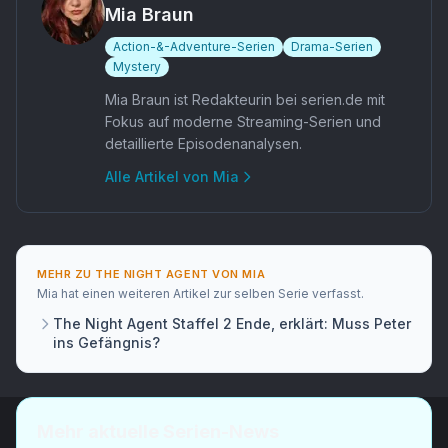
Mia Braun
Action-&-Adventure-Serien
Drama-Serien
Mystery
Mia Braun ist Redakteurin bei serien.de mit
Fokus auf moderne Streaming-Serien und
detaillierte Episodenanalysen.
Alle Artikel von
Mia
MEHR ZU
THE NIGHT AGENT
VON
MIA
Mia
hat
einen weiteren Artikel
zur selben Serie verfasst.
The Night Agent Staffel 2 Ende, erklärt: Muss Peter
ins Gefängnis?
Mehr aktuelle Serien-News