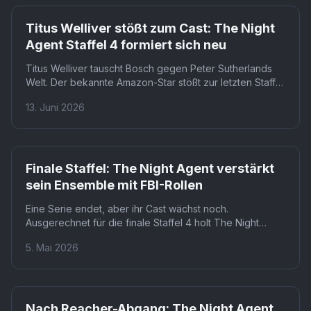
Netflix
Titus Welliver stößt zum Cast: The Night
Agent Staffel 4 formiert sich neu
Titus Welliver tauscht Bosch gegen Peter Sutherlands
Welt. Der bekannte Amazon-Star stößt zur letzten Staffel
von The Night Agent auf Netflix. Dass ausgerechnet die
13. Juni 2026
Abschlussstaffel den prominentesten Neuzugang
bekommt, war so nicht abzusehen.
Netflix
Finale Staffel: The Night Agent verstärkt
sein Ensemble mit FBI-Rollen
Eine Serie endet, aber ihr Cast wächst noch.
Ausgerechnet für die finale Staffel 4 holt The Night
Agent neue FBI-Darsteller ins Boot. Das deutet darauf
5. Mai 2026
hin, dass der Abschluss keine ruhige Landung, sondern
ein Eskalation wird.
Netflix
Nach Reacher-Abgang: The Night Agent