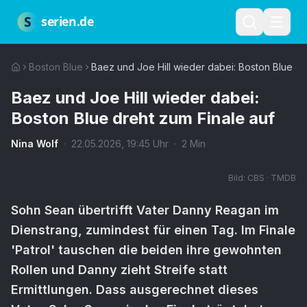
Zum Hauptinhalt springen
Über uns
Impressum
Datenschutz
Nutzungsbedingungen
Red
S
serien.de
Boston Blue
Baez und Joe Hill wieder dabei: Boston Blue dr
Baez und Joe Hill wieder dabei:
Boston Blue dreht zum Finale auf
Nina Wolf
·
22.05.2026
,
19:45
Uhr
·
2
Min
Bild:
CBS · TMDB
Sohn Sean übertrifft Vater Danny Reagan im
Dienstrang, zumindest für einen Tag. Im Finale
'Patrol' tauschen die beiden ihre gewohnten
Rollen und Danny zieht Streife statt
Ermittlungen. Dass ausgerechnet dieses