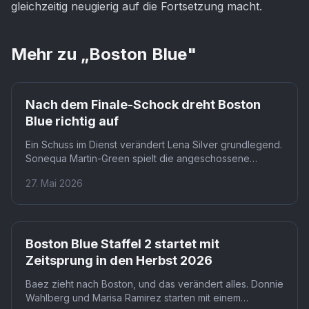
gleichzeitig neugierig auf die Fortsetzung macht.
Mehr zu „
Boston Blue
"
Nach dem Finale-Schock dreht Boston
Blue richtig auf
Ein Schuss im Dienst verändert Lena Silver grundlegend.
Sonequa Martin-Green spielt die angeschossene
Ermittlerin im Blue-Bloods-Ableger Boston Blue an der
27. Mai 2026
Seite von Donnie Wahlberg. Für Staffel zwei bedeutet
das: Lenas Trauma treibt die gesamte Handlung an.
Boston Blue Staffel 2 startet mit
Zeitsprung in den Herbst 2026
Baez zieht nach Boston, und das verändert alles. Donnie
Wahlberg und Marisa Ramirez starten mit einem