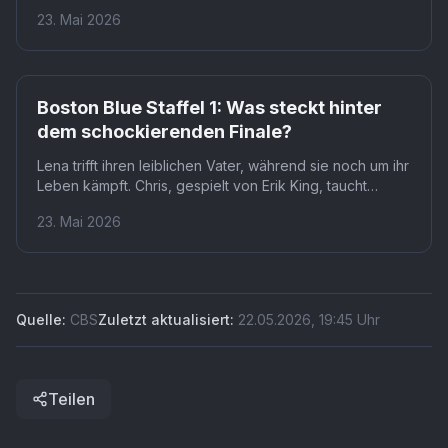
Zeitsprung in Staffel 2, die im Herbst 2026 bei WOW
23. Mai 2026
läuft. Co-Creator Brandon Sonnier bestätigt: Danny und
Baez werden endlich gemeinsam auf den Straßen
Bostons ermitteln.
Boston Blue Staffel 1: Was steckt hinter
dem schockierenden Finale?
Lena trifft ihren leiblichen Vater, während sie noch um ihr
Leben kämpft. Chris, gespielt von Erik King, taucht
ausgerechnet in der verletzlichsten Szene der Staffel
23. Mai 2026
auf. Dass das Finale zwei so große Enthüllungen
gleichzeitig liefert, hat kaum jemand erwartet.
Quelle:
CBS
Zuletzt aktualisiert:
22.05.2026
,
19:45
Uhr
Teilen