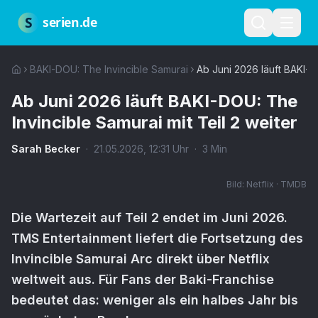
Zum Hauptinhalt springen
Über uns
Impressum
Datenschutz
Nutzungsbedingungen
Red
S
serien.de
BAKI-DOU: The Invincible Samurai
Ab Juni 2026 läuft BAKI-DO
Ab Juni 2026 läuft BAKI-DOU: The
Invincible Samurai mit Teil 2 weiter
Sarah Becker
·
21.05.2026
,
12:31
Uhr
·
3
Min
Bild:
Netflix · TMDB
Die Wartezeit auf Teil 2 endet im Juni 2026.
TMS Entertainment liefert die Fortsetzung des
Invincible Samurai Arc direkt über Netflix
weltweit aus. Für Fans der Baki-Franchise
bedeutet das: weniger als ein halbes Jahr bis